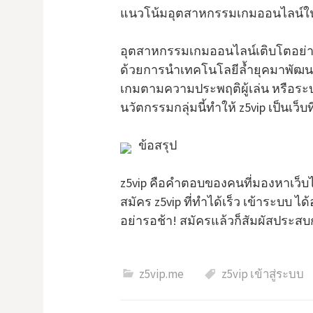
แนวโน้มอุตสาหกรรมเกมออนไลน์
อุตสาหกรรมเกมออนไลน์เติบโตอย่างส
ด้วยการนำเทคโนโลยีล้ำยุคมาพัฒนาแ
เกมตามความประพฤติผู้เล่น หรือระ
นวัตกรรมกลุ่มนี้ทำให้ z5vip เป็นเว็
ข้อสรุป
z5vip คือคำตอบของคนที่มองหาเว็บไซ
สมัคร z5vip ที่ทำได้เร็ว เข้าระบบ ได้อ
อย่ารอช้า! สมัครแล้วก็สัมผัสประสบก
z5vip.me
z5vip เข้าสู่ระบบ