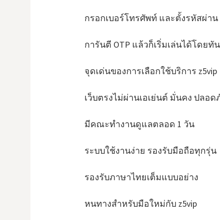
กรอกเบอร์โทรศัพท์ และตั้งรหัสผ่าน
การันตี OTP แล้วก็เริ่มเล่นได้โดยทัน
จุดเด่นของการเลือกใช้บริการ z5vip
เว็บตรงไม่ผ่านเอเย่นต์ มั่นคง ปลอดภ
มีคณะทำงานดูแลตลอด 1 วัน
ระบบใช้งานง่าย รองรับมือถือทุกรุ่น
รองรับภาษาไทยเต็มแบบอย่าง
หนทางสำหรับมือใหม่กับ z5vip