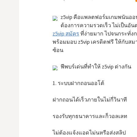
z5vip คือแพลตฟอร์มเกมพนันออนไล
ต้องการความรวดเร็ว ไม่เป็นอั
z5vip สมัคร
ที่ง่ายมาก ไปจนกระทั่ง
พร้อมมอบ z5vip เครดิตฟรี ให้กับสม
ซ้อน
ฟีพบร์เด่นที่ทำให้ z5vip ต่างกัน
1. ระบบฝากถอนออโต้
ฝากถอนได้เร็วภายในไม่กี่วินาที
รองรับทุกธนาคารและก็วอลเลท
ไม่ต้องแจ้งแอดไม่นหรือส่งสลิป