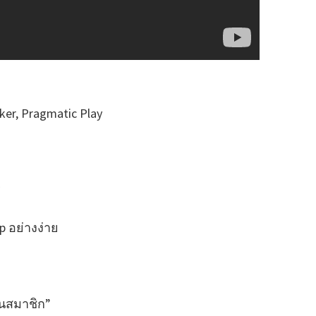
ker, Pragmatic Play
ร
 อย่างง่าย
็นสมาชิก”