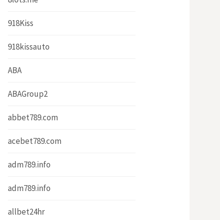
918Kiss
918kissauto
ABA
ABAGroup2
abbet789.com
acebet789.com
adm789.info
adm789.info
allbet24hr