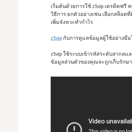
เริ่มต้นด้วยการใช้ z5vip เครดิตฟรี
วิธีการ ยกตัวอย่างเช่น เลือกสล็อตที่
เพิ่มจังหวะทำกำไร
z5vip
กับการดูแลข้อมูลผู้ใช้อย่างมื
z5vip ใช้ระบบเข้ารหัสระดับสาก
ข้อมูลส่วนตัวของคุณจะถูกเก็บรักษาอ