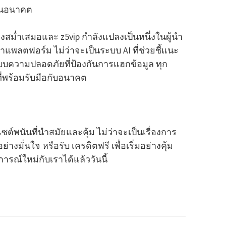
ในอนาคต
ม่ำเสมอและ z5vip กำลังแปลงเป็นหนึ่งในผู้นำ
พลตฟอร์ม ไม่ว่าจะเป็นระบบ AI ที่ช่วยชี้แนะ
บบความปลอดภัยที่ป้องกันการแฮกข้อมูล ทุก
บที่พร้อมรับมือกับอนาคต
ต์พนันที่นำสมัยและคุ้ม ไม่ว่าจะเป็นเรื่องการ
ย่างมั่นใจ หรือรับ เครดิตฟรี เพื่อเริ่มอย่างคุ้ม
ารณ์ใหม่กับเราได้แล้ววันนี้