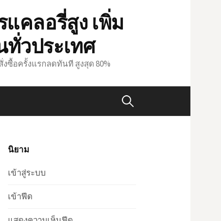
คลอรี่สูง เพิ่ม
นทั่วประเทศ
ซื้อครั้งแรกลดทันที สูงสุด 80%
ค้นหา
สำหรับ:
นิยาม
เข้าสู่ระบบ
เข้าฟีด
แสดงความเห็นฟีด