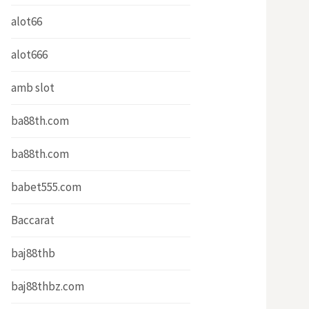
alot66
alot666
amb slot
ba88th.com
ba88th.com
babet555.com
Baccarat
baj88thb
baj88thbz.com