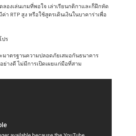
 ทดลองเล่นเกมที่พอใจ เล่าเรียนกติกาและก็ฝึกหัด
มีค่า RTP สูง หรือใช้สูตรเดินเงินในบาคาร่าเพื่อ
อโปร
ลและมาตรฐานความปลอดภัยเสมอกันธนาคาร
ย่างดี ไม่มีการเปิดเผยแก่มือที่สาม