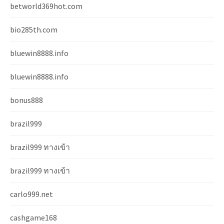
betworld369hot.com
bio285th.com
bluewin8888.info
bluewin8888.info
bonus888
brazil999
brazil999 ทางเข้า
brazil999 ทางเข้า
carlo999.net
cashgame168