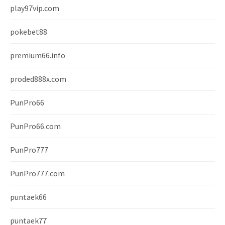
play97vip.com
pokebet88
premium66.info
proded888x.com
PunPro66
PunPro66.com
PunPro777
PunPro777.com
puntaek66
puntaek77