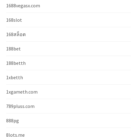
1688vegasx.com
168slot
168สล็อต
188bet
188betth
1xbetth
1xgameth.com
789pluss.com
888pg
8lots.me