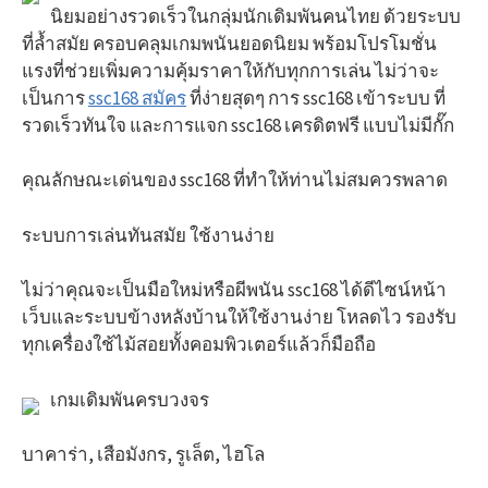
นิยมอย่างรวดเร็วในกลุ่มนักเดิมพันคนไทย ด้วยระบบ
ที่ล้ำสมัย ครอบคลุมเกมพนันยอดนิยม พร้อมโปรโมชั่น
แรงที่ช่วยเพิ่มความคุ้มราคาให้กับทุกการเล่น ไม่ว่าจะ
เป็นการ
ssc168 สมัคร
ที่ง่ายสุดๆ การ ssc168 เข้าระบบ ที่
รวดเร็วทันใจ และการแจก ssc168 เครดิตฟรี แบบไม่มีกั๊ก
คุณลักษณะเด่นของ ssc168 ที่ทำให้ท่านไม่สมควรพลาด
ระบบการเล่นทันสมัย ใช้งานง่าย
ไม่ว่าคุณจะเป็นมือใหม่หรือผีพนัน ssc168 ได้ดีไซน์หน้า
เว็บและระบบข้างหลังบ้านให้ใช้งานง่าย โหลดไว รองรับ
ทุกเครื่องใช้ไม้สอยทั้งคอมพิวเตอร์แล้วก็มือถือ
เกมเดิมพันครบวงจร
บาคาร่า, เสือมังกร, รูเล็ต, ไฮโล