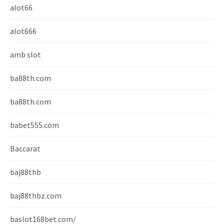
alot66
alot666
amb slot
ba88th.com
ba88th.com
babet555.com
Baccarat
baj88thb
baj88thbz.com
baslot168bet.com/