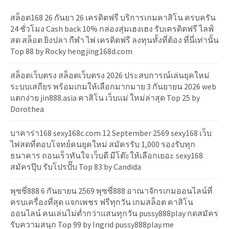
สล็อต168 26 กันยา 26 เครดิตฟรี บริการเกมคาสิโน ครบครัน
24 ชั่วโมง Cash back 10% กล่องสุ่มเฮงเฮง รับเครดิตฟรี ไลฟ์
สด สล็อต ยิงปลา กีฬา ไพ่ เครดิตฟรี ลงทุนทั้งที่ต้อง ที่นี่เท่านั้น
Top 88 by Rocky hengjing168d.com
สล็อตเว็บตรง สล็อตเว็บตรง 2026 ประสบการณ์เล่นยุคใหม่
ระบบเสถียร พร้อมเกมให้เลือกมากมาย 3 กันยายน 2026 web
แตกง่าย jin888.asia คาสิโน เว็บแม่ ใหม่ล่าสุด Top 25 by
Dorothea
บาคาร่า168 sexy168c.com 12 September 2569 sexy168 เว็บ
ไพ่สดที่ตอบโจทย์คนยุคใหม่ สมัครรับ 1,000 รองรับทุก
ธนาคาร ถอนเร็วทันใจ เว็บดี มีโต๊ะให้เลือกเยอะ sexy168
สมัครปุ๊บ รับโปรปั๊บ Top 83 by Candida
พุซซี่888 6 กันยายน 2569 พุซซี่888 อาณาจักรเกมออนไลน์ที่
ครบเครื่องที่สุด แจกเพชร ฟรีทุกวัน เกมสล็อต คาสิโน
ออนไลน์ คนเล่นไม่ต่ำกว่าแสนทุกวัน pussy888play กดสมัคร
รับความสนุก Top 99 by Ingrid pussy888play.me