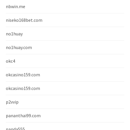
nbwin.me
niseko168bet.com
no1huay
no1huay.com
okc4
okcasino159.com
okcasino159.com
p2vvip
pananthai99.com
panda555