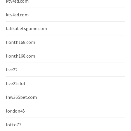
ktv4sd.com
ktv4sd.com
lalikabetsgame.com
lionth168.com
lionth168.com
live22
live22slot
lnw365bet.com
london45
lotto77