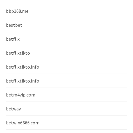
bbp168.me
bestbet
betflix
betflixtikto
betflixtikto.info
betflixtikto.info
betm4vip.com
betway
betwin6666.com