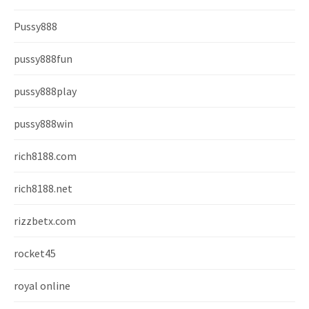
Pussy888
pussy888fun
pussy888play
pussy888win
rich8188.com
rich8188.net
rizzbetx.com
rocket45
royal online