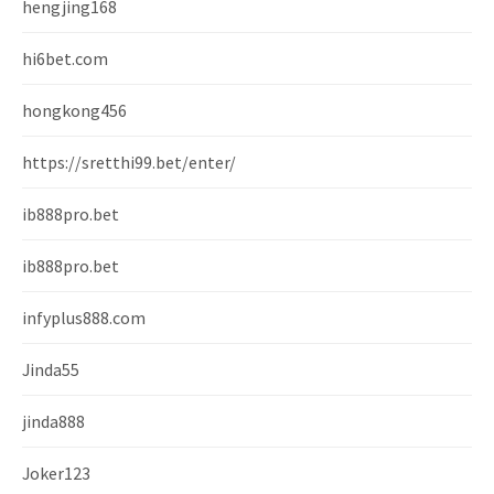
hengjing168
hi6bet.com
hongkong456
https://sretthi99.bet/enter/
ib888pro.bet
ib888pro.bet
infyplus888.com
Jinda55
jinda888
Joker123