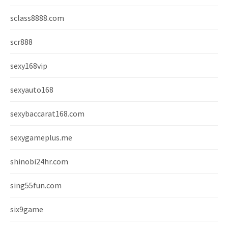
sclass8888.com
scr888
sexy168vip
sexyauto168
sexybaccarat168.com
sexygameplus.me
shinobi24hr.com
sing55fun.com
six9game