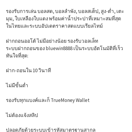
รองรับการเล่น บอลสด, บอลลำพัง, บอลสเต็ป, สูง-ต่ำ, เตะ
มุม, ใบเหลืองใบแดง พร้อมค่าน้ำประปาที่เหมาะสมที่สุด
ในไทยและระบบอัปเดตราคาสดแบบเรียลไทม์
ฝากถอนออโต้ ไม่มีอย่างน้อย รองรับวอลเล็ท
ระบบฝากถอนของ bluewin8888 เป็นระบบอัตโนมัติที่เร็ว
ทันใจที่สุด:
ฝาก-ถอนใน 10 วินาที
ไม่มีขั้นต่ำ
รองรับทุกแบงค์และก็ TrueMoney Wallet
ไม่ต้องแจ้งสลิป
ปลอดภัยด้วยระบบเข้ารหัสมาตรฐานสากล