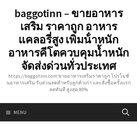
Skip
baggotinn – ขายอาหาร
to
content
เสริม ราคาถูก อาหาร
แคลอรี่สูง เพิ่มน้ําหนัก
อาหารคีโตควบคุมน้ำหนัก
จัดส่งด่วนทั่วประเทศ
https://baggotinn.com ขายอาหารเสริมราคาถูก โปรโมชั่
นอาหารเสริม รับส่วนลดสำหรับลูกค้าเก่า และสั่งซื้อครั้งแรก
ลดทันที สูงสุด 80%
ค้นหา
MENU
สำหรับ: