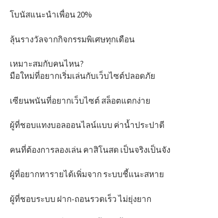
โบนัสแนะนำเพื่อน 20%
ลุ้นรางวัลจากกิจกรรมพิเศษทุกเดือน
เหมาะสมกับคนไหน?
มือใหม่ที่อยากเริ่มเล่นกับเว็บไซต์ปลอดภัย
เซียนพนันที่อยากเว็บไซต์ สล็อตแตกง่าย
ผู้ที่ชอบแทงบอลออนไลน์แบบ ค่าน้ำประปาดี
คนที่ต้องการลองเล่น คาสิโนสด เป็นจริงเป็นจัง
ผู้ที่อยากหารายได้เพิ่มจาก ระบบชี้แนะสหาย
ผู้ที่ชอบระบบ ฝาก-ถอนรวดเร็ว ไม่ยุ่งยาก