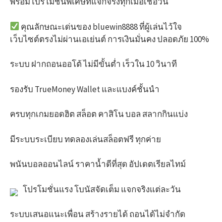
พร้อมโปรโมชั่นพิเศษที่แจกจริงทุกเมื่อเชื่อวัน
คุณลักษณะเด่นของ bluewin8888 ที่ผู้เล่นไว้ใจ
เว็บไซต์ตรงไม่ผ่านเอเย่นต์ การเงินมั่นคง ปลอดภัย 100%
ระบบ ฝากถอนออโต้ ไม่มีขั้นต่ำ เร็วใน 10 วินาที
รองรับ TrueMoney Wallet และแบงค์ชั้นนำ
ครบทุกเกมยอดฮิต สล็อต คาสิโน บอล สลากกินแบ่ง
มีระบบระเบียบ ทดลองเล่นสล็อตฟรี ทุกค่าย
พนันบอลออนไลน์ ราคาน้ำดีที่สุด อัปเดตเรียลไทม์
โปรโมชั่นแรง โบนัสจัดเต็ม แจกจริงแต่ละวัน
ระบบเสนอแนะเพื่อน สร้างรายได้ ถอนได้ไม่จำกัด