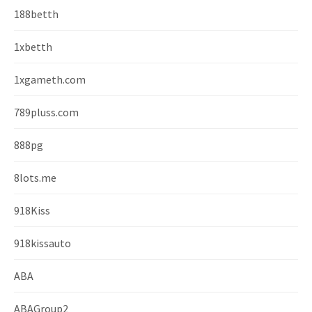
188betth
1xbetth
1xgameth.com
789pluss.com
888pg
8lots.me
918Kiss
918kissauto
ABA
ABAGroup2