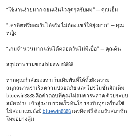
“ใช้งานง่ายมาก ถอนเงินไวสุดๆครับผม” — คุณเอ็ม
“เครดิตฟรียอมรับได้จริง ไม่ต้องแชร์ให้ยุ่งยาก” — คุณ
หญิง
“เกมจำนวนมาก เล่นได้ตลอดวันไม่มีเบื่อ” — คุณต้น
สรุปภาพรวมของ bluewin8888
หากคุณกำลังมองหาเว็บเดิมพันที่ให้ทั้งยังความ
สนุกสนานร่าเริง ความปลอดภัย และโปรโมชั่นจัดเต็ม
bluewin8888 คือคำตอบที่คุณไม่สมควรพลาด ด้วยระบบ
สมัครง่าย เข้าสู่ระบบรวดเร็วทันใจ รองรับทุกเครื่องใช้
ไม้สอย แถมยังมี
bluewin8888
เครดิตฟรี ต้อนรับสมาชิก
ใหม่อย่างคุ้ม
…