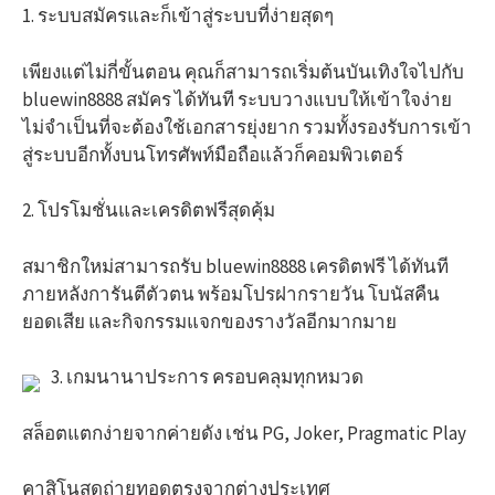
1. ระบบสมัครและก็เข้าสู่ระบบที่ง่ายสุดๆ
เพียงแต่ไม่กี่ขั้นตอน คุณก็สามารถเริ่มต้นบันเทิงใจไปกับ
bluewin8888 สมัคร ได้ทันที ระบบวางแบบให้เข้าใจง่าย
ไม่จำเป็นที่จะต้องใช้เอกสารยุ่งยาก รวมทั้งรองรับการเข้า
สู่ระบบอีกทั้งบนโทรศัพท์มือถือแล้วก็คอมพิวเตอร์
2. โปรโมชั่นและเครดิตฟรีสุดคุ้ม
สมาชิกใหม่สามารถรับ bluewin8888 เครดิตฟรี ได้ทันที
ภายหลังการันตีตัวตน พร้อมโปรฝากรายวัน โบนัสคืน
ยอดเสีย และกิจกรรมแจกของรางวัลอีกมากมาย
3. เกมนานาประการ ครอบคลุมทุกหมวด
สล็อตแตกง่ายจากค่ายดัง เช่น PG, Joker, Pragmatic Play
คาสิโนสดถ่ายทอดตรงจากต่างประเทศ