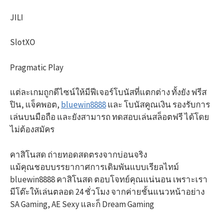
JILI
SlotXO
Pragmatic Play
แต่ละเกมถูกดีไซน์ให้มีฟีเจอร์โบนัสที่แตกต่าง ทั้งยัง ฟรีส
ปิน, แจ็คพอต,
bluewin8888
และ โบนัสคูณเงิน รองรับการ
เล่นบนมือถือ และยังสามารถ ทดสอบเล่นสล็อตฟรี ได้โดย
ไม่ต้องสมัคร
คาสิโนสด ถ่ายทอดสดตรงจากบ่อนจริง
แม้คุณชอบบรรยากาศการเดิมพันแบบเรียลไทม์
bluewin8888 คาสิโนสด ตอบโจทย์คุณแน่นอน เพราะเรา
มีโต๊ะให้เล่นตลอด 24 ชั่วโมง จากค่ายชั้นแนวหน้าอย่าง
SA Gaming, AE Sexy และก็ Dream Gaming