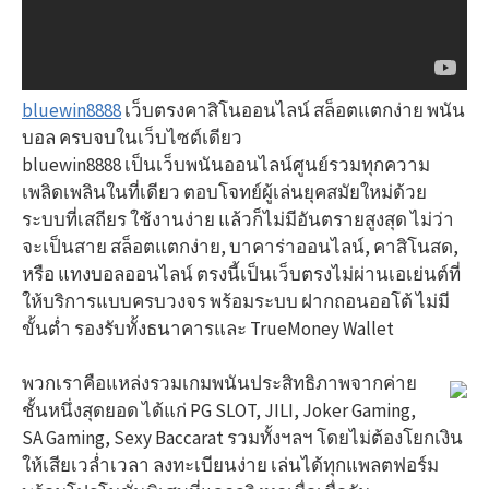
bluewin8888
เว็บตรงคาสิโนออนไลน์ สล็อตแตกง่าย พนัน
บอล ครบจบในเว็บไซต์เดียว
bluewin8888 เป็นเว็บพนันออนไลน์ศูนย์รวมทุกความ
เพลิดเพลินในที่เดียว ตอบโจทย์ผู้เล่นยุคสมัยใหม่ด้วย
ระบบที่เสถียร ใช้งานง่าย แล้วก็ไม่มีอันตรายสูงสุด ไม่ว่า
จะเป็นสาย สล็อตแตกง่าย, บาคาร่าออนไลน์, คาสิโนสด,
หรือ แทงบอลออนไลน์ ตรงนี้เป็นเว็บตรงไม่ผ่านเอเย่นต์ที่
ให้บริการแบบครบวงจร พร้อมระบบ ฝากถอนออโต้ ไม่มี
ขั้นต่ำ รองรับทั้งธนาคารและ TrueMoney Wallet
พวกเราคือแหล่งรวมเกมพนันประสิทธิภาพจากค่าย
ชั้นหนึ่งสุดยอด ได้แก่ PG SLOT, JILI, Joker Gaming,
SA Gaming, Sexy Baccarat รวมทั้งฯลฯ โดยไม่ต้องโยกเงิน
ให้เสียเวล่ำเวลา ลงทะเบียนง่าย เล่นได้ทุกแพลตฟอร์ม