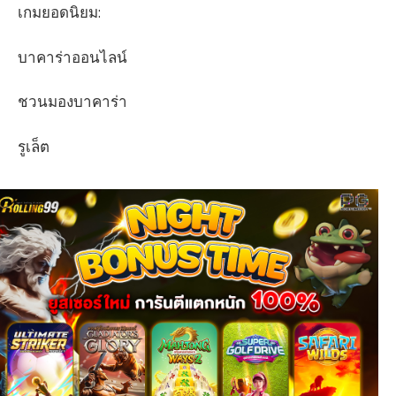
เกมยอดนิยม:
บาคาร่าออนไลน์
ชวนมองบาคาร่า
รูเล็ต