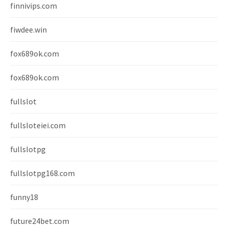
finnivips.com
fiwdee.win
fox689ok.com
fox689ok.com
fullslot
fullsloteiei.com
fullslotpg
fullslotpg168.com
funny18
future24bet.com