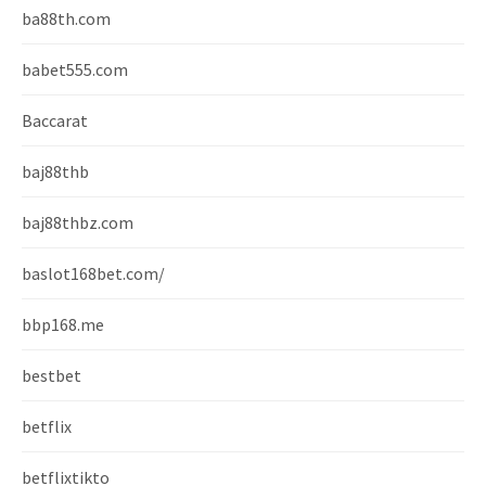
ba88th.com
babet555.com
Baccarat
baj88thb
baj88thbz.com
baslot168bet.com/
bbp168.me
bestbet
betflix
betflixtikto