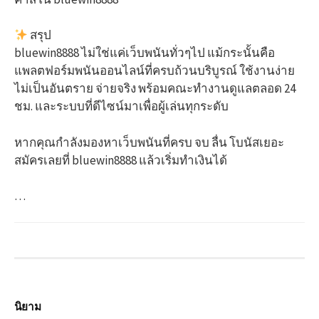
สรุป
bluewin8888 ไม่ใช่แค่เว็บพนันทั่วๆไป แม้กระนั้นคือ
แพลตฟอร์มพนันออนไลน์ที่ครบถ้วนบริบูรณ์ ใช้งานง่าย
ไม่เป็นอันตราย จ่ายจริง พร้อมคณะทำงานดูแลตลอด 24
ชม. และระบบที่ดีไซน์มาเพื่อผู้เล่นทุกระดับ
หากคุณกำลังมองหาเว็บพนันที่ครบ จบ ลื่น โบนัสเยอะ
สมัครเลยที่ bluewin8888 แล้วเริ่มทำเงินได้
…
นิยาม