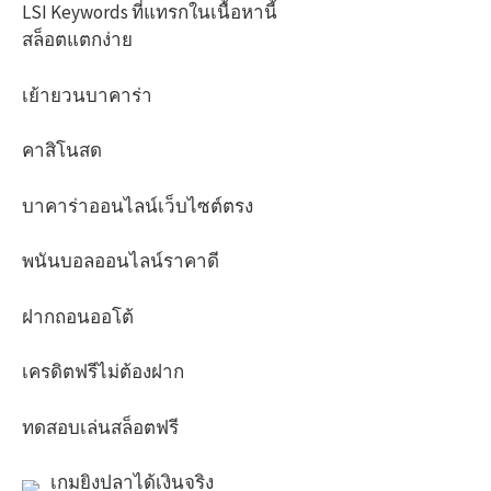
LSI Keywords ที่แทรกในเนื้อหานี้
สล็อตแตกง่าย
เย้ายวนบาคาร่า
คาสิโนสด
บาคาร่าออนไลน์เว็บไซต์ตรง
พนันบอลออนไลน์ราคาดี
ฝากถอนออโต้
เครดิตฟรีไม่ต้องฝาก
ทดสอบเล่นสล็อตฟรี
เกมยิงปลาได้เงินจริง