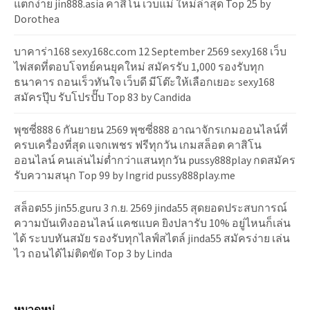
แตกง่าย jin888.asia คาสิโน เว็บแม่ ใหม่ล่าสุด Top 25 by
Dorothea
บาคาร่า168 sexy168c.com 12 September 2569 sexy168 เว็บ
ไพ่สดที่ตอบโจทย์คนยุคใหม่ สมัครรับ 1,000 รองรับทุก
ธนาคาร ถอนเร็วทันใจ เว็บดี มีโต๊ะให้เลือกเยอะ sexy168
สมัครปุ๊บ รับโปรปั๊บ Top 83 by Candida
พุซซี่888 6 กันยายน 2569 พุซซี่888 อาณาจักรเกมออนไลน์ที่
ครบเครื่องที่สุด แจกเพชร ฟรีทุกวัน เกมสล็อต คาสิโน
ออนไลน์ คนเล่นไม่ต่ำกว่าแสนทุกวัน pussy888play กดสมัคร
รับความสนุก Top 99 by Ingrid pussy888play.me
สล็อต55 jin55.guru 3 ก.ย. 2569 jinda55 สุดยอดประสบการณ์
ความบันเทิงออนไลน์ แคชแบค ยิงปลารับ 10% อยู่ไหนก็เล่น
ได้ ระบบทันสมัย รองรับทุกไลฟ์สไตล์ jinda55 สมัครง่าย เล่น
ไว ถอนได้ไม่ติดขัด Top 3 by Linda
หมวดหมู่