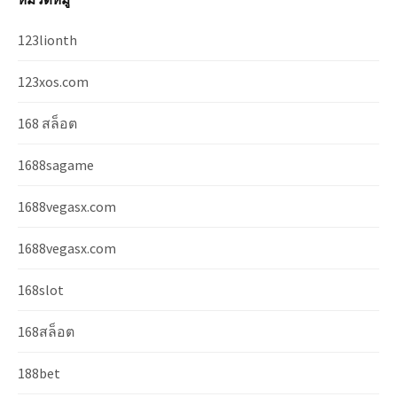
123lionth
123xos.com
168 สล็อต
1688sagame
1688vegasx.com
1688vegasx.com
168slot
168สล็อต
188bet