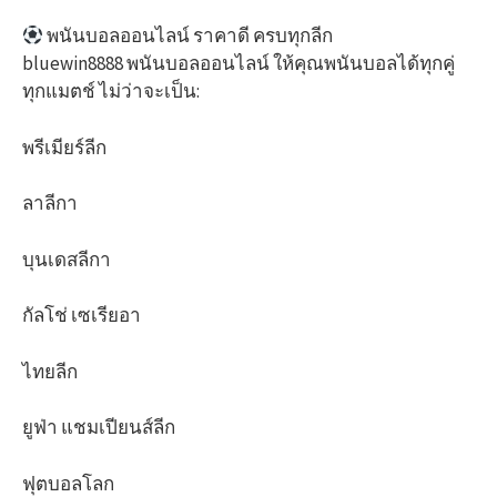
พนันบอลออนไลน์ ราคาดี ครบทุกลีก
bluewin8888 พนันบอลออนไลน์ ให้คุณพนันบอลได้ทุกคู่
ทุกแมตช์ ไม่ว่าจะเป็น:
พรีเมียร์ลีก
ลาลีกา
บุนเดสลีกา
กัลโช่ เซเรียอา
ไทยลีก
ยูฟ่า แชมเปียนส์ลีก
ฟุตบอลโลก