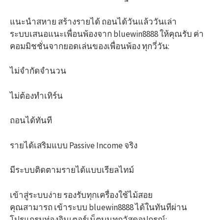
แนะนำสหาย สร้างรายได้ ถอนได้วันแล้ววันเล่า
ระบบเสนอแนะเพื่อนพ้องจาก bluewin8888 ให้คุณรับ ค่า
คอมมิชชั่นจากยอดเล่นของเพื่อนพ้อง ทุกวี่วัน:
ไม่จำกัดจำนวน
ไม่ต้องทำเทิร์น
ถอนได้ทันที
รายได้เสริมแบบ Passive Income จริง
มีระบบติดตามรายได้แบบเรียลไทม์
เข้าสู่ระบบง่าย รองรับทุกเครื่องใช้ไม้สอย
คุณสามารถ เข้าระบบ bluewin8888 ได้ในทันทีผ่าน
โปรแกรมท่องอินเตอร์เน็ตบนทุกวัสดุอุปกรณ์: