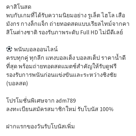
คาสิโนสด
พบกับเกมที่ได้รับความนิยมอย่าง รูเล็ต ไฮโล เสือ
มังกร กางล็กแจ็ก ถ่ายทอดสดแบบเรียลไทม์จากคา
สิโนต่างชาติ รองรับภาพระดับ Full HD ไม่มีดีเลย์
พนันบอลออนไลน์
ครบทุกคู่ ทุกลีก แทงบอลเต็ง บอลสเต็ป ราคาน้ำดี
ที่สุด พร้อมถ่ายทอดสดแมตช์สำคัญให้รับดูฟรี
รองรับการพนันก่อนแข่งขันและระหว่างชิงชัย
(บอลสด)
โปรโมชั่นพิเศษจาก adm789
ลงทะเบียนสมัครสมาชิกใหม่ รับโบนัส 100%
ฝากแรกของวันรับโบนัสเพิ่ม