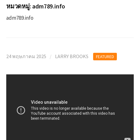
หมวดหมู่:
adm789.info
adm789.info
24 พฤษภาคม 2025
/
LARRY BROOKS
FEATURED