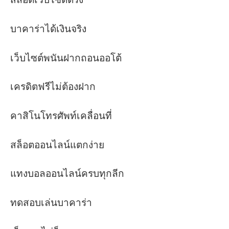
บาคาร่าได้เงินจริง
เว็บไซต์พนันฝากถอนออโต้
เครดิตฟรีไม่ต้องฝาก
คาสิโนโทรศัพท์เคลื่อนที่
สล็อตออนไลน์แตกง่าย
แทงบอลออนไลน์ครบทุกลีก
ทดสอบเล่นบาคาร่า