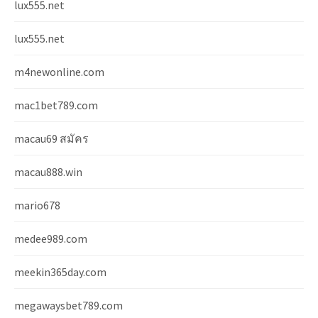
lux555.net
lux555.net
m4newonline.com
mac1bet789.com
macau69 สมัคร
macau888.win
mario678
medee989.com
meekin365day.com
megawaysbet789.com