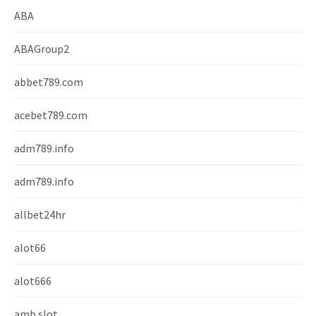
ABA
ABAGroup2
abbet789.com
acebet789.com
adm789.info
adm789.info
allbet24hr
alot66
alot666
amb slot