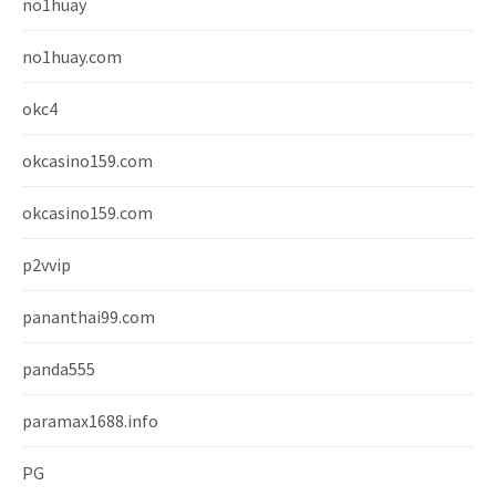
no1huay
no1huay.com
okc4
okcasino159.com
okcasino159.com
p2vvip
pananthai99.com
panda555
paramax1688.info
PG