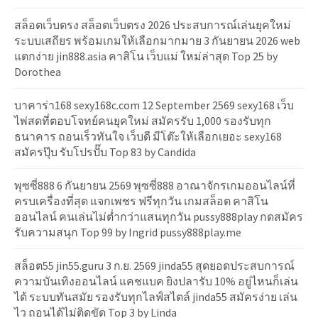
สล็อตเว็บตรง สล็อตเว็บตรง 2026 ประสบการณ์เล่นยุคใหม่
ระบบเสถียร พร้อมเกมให้เลือกมากมาย 3 กันยายน 2026 web
แตกง่าย jin888.asia คาสิโน เว็บแม่ ใหม่ล่าสุด Top 25 by
Dorothea
บาคาร่า168 sexy168c.com 12 September 2569 sexy168 เว็บ
ไพ่สดที่ตอบโจทย์คนยุคใหม่ สมัครรับ 1,000 รองรับทุก
ธนาคาร ถอนเร็วทันใจ เว็บดี มีโต๊ะให้เลือกเยอะ sexy168
สมัครปุ๊บ รับโปรปั๊บ Top 83 by Candida
พุซซี่888 6 กันยายน 2569 พุซซี่888 อาณาจักรเกมออนไลน์ที่
ครบเครื่องที่สุด แจกเพชร ฟรีทุกวัน เกมสล็อต คาสิโน
ออนไลน์ คนเล่นไม่ต่ำกว่าแสนทุกวัน pussy888play กดสมัคร
รับความสนุก Top 99 by Ingrid pussy888play.me
สล็อต55 jin55.guru 3 ก.ย. 2569 jinda55 สุดยอดประสบการณ์
ความบันเทิงออนไลน์ แคชแบค ยิงปลารับ 10% อยู่ไหนก็เล่น
ได้ ระบบทันสมัย รองรับทุกไลฟ์สไตล์ jinda55 สมัครง่าย เล่น
ไว ถอนได้ไม่ติดขัด Top 3 by Linda