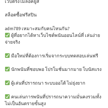
เว็บตรงไม่ล็อคยูส
สล็อตซื้อฟรีสปิน
adm789 เหมาะสมกับคนไหนกัน?
ผู้ที่อยากได้หาเว็บไซต์พนันออนไลน์ที่ เล่นง่าย
จ่ายจริง
มือใหม่ที่ต้องการเริ่มจากระบบทดสอบเล่นฟรี
นักพนันที่ชอบพอ โปรโมชั่นมากมาย โบนัสแรง
ผู้เล่นที่ปรารถนา ระบบออโต้ ไม่ยุ่งยาก
คนเล่นการพนันที่ปรารถนาความมั่นคงรวมทั้ง
ไม่เป็นอันตรายขั้นสูง