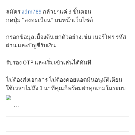
สมัคร
adm789
กล้วยๆแค่ 3 ขั้นตอน
กดปุ่ม “ลงทะเบียน” บนหน้าเว็บไซต์
กรอกข้อมูลเบื้องต้น ยกตัวอย่างเช่น เบอร์โทร รหัส
ผ่าน และบัญชีรับเงิน
รับรอง OTP และเริ่มเข้าเล่นได้ทันที
ไม่ต้องส่งเอกสาร ไม่ต้องคอยแอดมินอนุมัติเตียน
ใช้เวลาไม่ถึง 1 นาทีคุณก็พร้อมฝ่าทุกเกมในระบบ
…