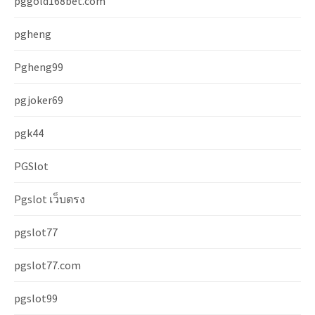
pggold168bet.com
pgheng
Pgheng99
pgjoker69
pgk44
PGSlot
Pgslot เว็บตรง
pgslot77
pgslot77.com
pgslot99