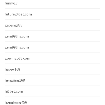
funny18
future24bet.com
gaojing888
gem99ths.com
gem99ths.com
gowingo88.com
happy168
hengjing168
hi6bet.com
hongkong456