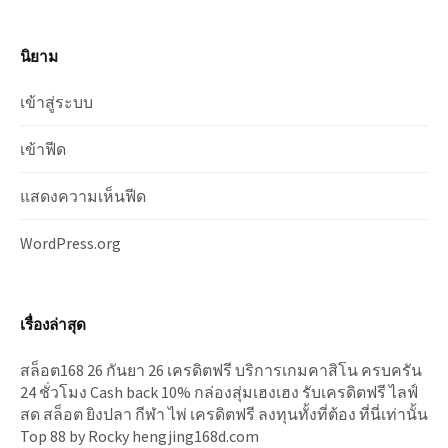
นิยาม
เข้าสู่ระบบ
เข้าฟีด
แสดงความเห็นฟีด
WordPress.org
เรื่องล่าสุด
สล็อต168 26 กันยา 26 เครดิตฟรี บริการเกมคาสิโน ครบครัน
24 ชั่วโมง Cash back 10% กล่องสุ่มเฮงเฮง รับเครดิตฟรี ไลฟ์
สด สล็อต ยิงปลา กีฬา ไพ่ เครดิตฟรี ลงทุนทั้งที่ต้อง ที่นี่เท่านั้น
Top 88 by Rocky hengjing168d.com