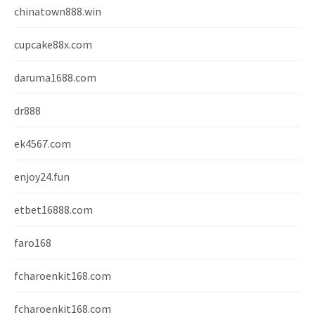
chinatown888.win
cupcake88x.com
daruma1688.com
dr888
ek4567.com
enjoy24.fun
etbet16888.com
faro168
fcharoenkit168.com
fcharoenkit168.com