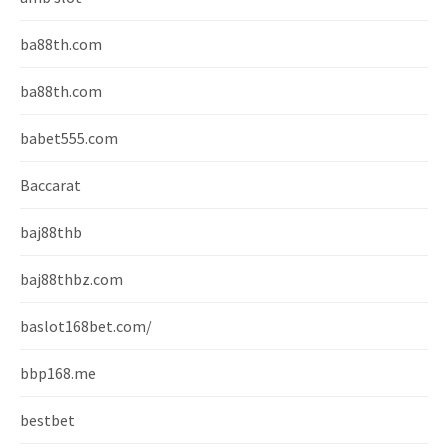
ba88th.com
ba88th.com
babet555.com
Baccarat
baj88thb
baj88thbz.com
baslot168bet.com/
bbp168.me
bestbet