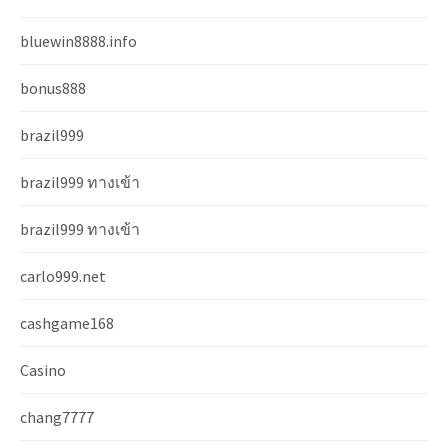
bluewin8888.info
bonus888
brazil999
brazil999 ทางเข้า
brazil999 ทางเข้า
carlo999.net
cashgame168
Casino
chang7777