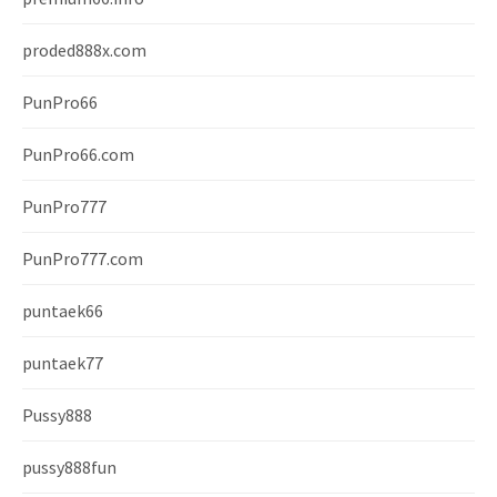
proded888x.com
PunPro66
PunPro66.com
PunPro777
PunPro777.com
puntaek66
puntaek77
Pussy888
pussy888fun