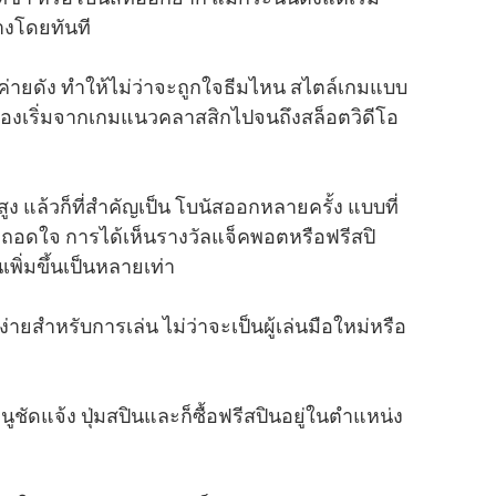
่างโดยทันที
ค่ายดัง ทำให้ไม่ว่าจะถูกใจธีมไหน สไตล์เกมแบบ
เองเริ่มจากเกมแนวคลาสสิกไปจนถึงสล็อตวิดีโอ
ูง แล้วก็ที่สำคัญเป็น โบนัสออกหลายครั้ง แบบที่
ะถอดใจ การได้เห็นรางวัลแจ็คพอตหรือฟรีสปิ
่มขึ้นเป็นหลายเท่า
ามง่ายสำหรับการเล่น ไม่ว่าจะเป็นผู้เล่นมือใหม่หรือ
ชัดแจ้ง ปุ่มสปินและก็ซื้อฟรีสปินอยู่ในตำแหน่ง