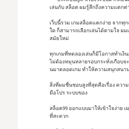
เล่นกับ สล็อต ผมรู้สึกถึงความแตกต
เว็บนี้รวม เกมสล็อตแตกง่าย จากทุก
ใด ก็สามารถเลือกเล่นได้ตามใจ ผม
สมัยใหม่
ทุกเกมที่ทดลองเล่นก็มีโอกาสทำเงินส
ไม่ต้องหมุนหลายรอบกระทั่งเกือบจ
นมาตลอดเกม ทำให้ความสนุกสนานเพิ
สิ่งที่ผมชื่นชอบสูงที่สุดคือเรื่อง คว
มือโปร ระบบของ
สล็อต99 ออกแบบมาให้เข้าใจง่าย เมนู
ที่สะดวก