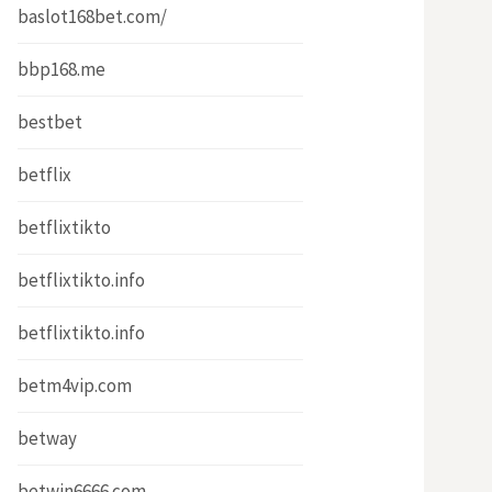
baslot168bet.com/
bbp168.me
bestbet
betflix
betflixtikto
betflixtikto.info
betflixtikto.info
betm4vip.com
betway
betwin6666.com