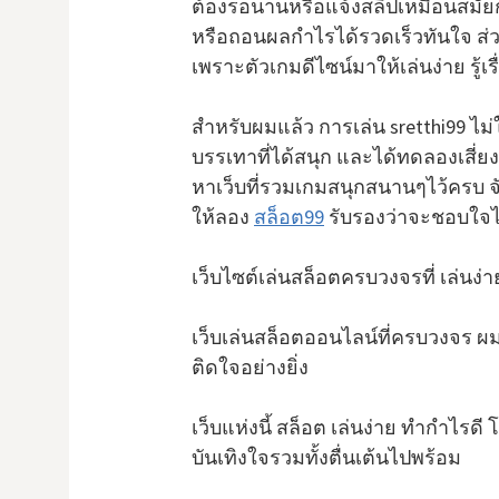
ต้องรอนานหรือแจ้งสลิปเหมือนสมัย
หรือถอนผลกำไรได้รวดเร็วทันใจ ส่วน
เพราะตัวเกมดีไซน์มาให้เล่นง่าย รู้เรื
สำหรับผมแล้ว การเล่น sretthi99 ไม่ใ
บรรเทาที่ได้สนุก และได้ทดลองเสี่
หาเว็บที่รวมเกมสนุกสนานๆไว้ครบ จัด
ให้ลอง
สล็อต99
รับรองว่าจะชอบใจไ
เว็บไซต์เล่นสล็อตครบวงจรที่ เล่นง่
เว็บเล่นสล็อตออนไลน์ที่ครบวงจร ผ
ติดใจอย่างยิ่ง
เว็บแห่งนี้ สล็อต เล่นง่าย ทำกำไรดี 
บันเทิงใจรวมทั้งตื่นเต้นไปพร้อม