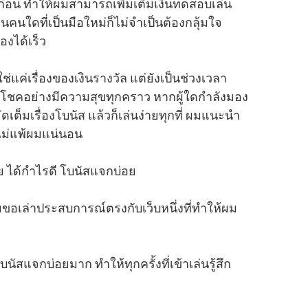
ก่อน ทำให้ผมสามารถเพิ่มเติมเงินทดสอบเล่น
คนใดที่เป็นมือใหม่ก็ไม่จำเป็นต้องกลุ้มใจ
่องได้เร็ว
ช่แค่เรื่องของเงินรางวัล แต่ยังเป็นช่วงเวลา
ยงโชคอย่างมีความสุขทุกคราว หากผู้ใดกำลังมอง
เต็มเรื่องโบนัส แล้วก็เล่นง่ายทุกที่ ผมแนะนำ
ม่แพ้ผมแน่นอน
าย ได้กำไรดี โบนัสแจกบ่อย
มขอเล่าประสบการณ์ตรงกับเว็บหนึ่งที่ทำให้ผม
โบนัสแจกบ่อยมาก ทำให้ทุกครั้งที่เข้าเล่นรู้สึก