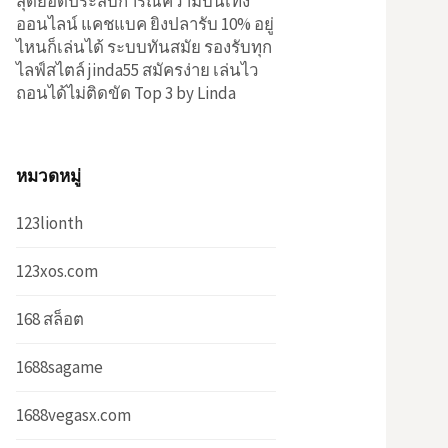
สุดยอดประสบการณ์ความบันเทิง
ออนไลน์ แคชแบค ยิงปลารับ 10% อยู่
ไหนก็เล่นได้ ระบบทันสมัย รองรับทุก
ไลฟ์สไตล์ jinda55 สมัครง่าย เล่นไว
ถอนได้ไม่ติดขัด Top 3 by Linda
หมวดหมู่
123lionth
123xos.com
168 สล็อต
1688sagame
1688vegasx.com