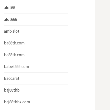
alot66
alot666
amb slot
ba88th.com
ba88th.com
babet555.com
Baccarat
baj88thb
baj88thbz.com