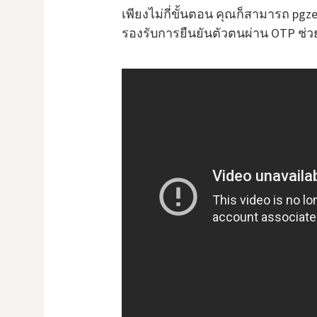
เพียงไม่กี่ขั้นตอน คุณก็สามารถ pgz
รองรับการยืนยันตัวตนผ่าน OTP ช่ว