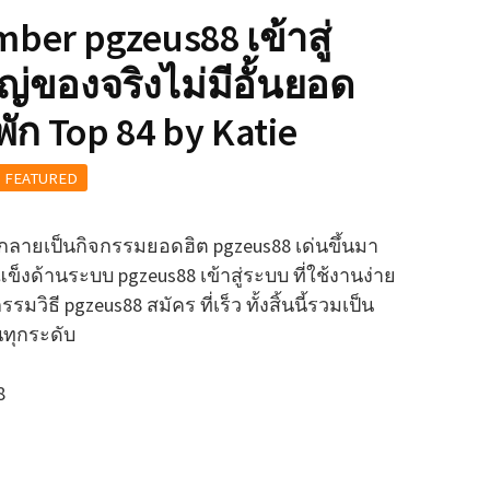
ber pgzeus88 เข้าสู่
่ของจริงไม่มีอั้นยอด
ก Top 84 by Katie
FEATURED
์กลายเป็นกิจกรรมยอดฮิต pgzeus88 เด่นขึ้นมา
จุดแข็งด้านระบบ pgzeus88 เข้าสู่ระบบ ที่ใช้งานง่าย
ิธี pgzeus88 สมัคร ที่เร็ว ทั้งสิ้นนี้รวมเป็น
นทุกระดับ
8