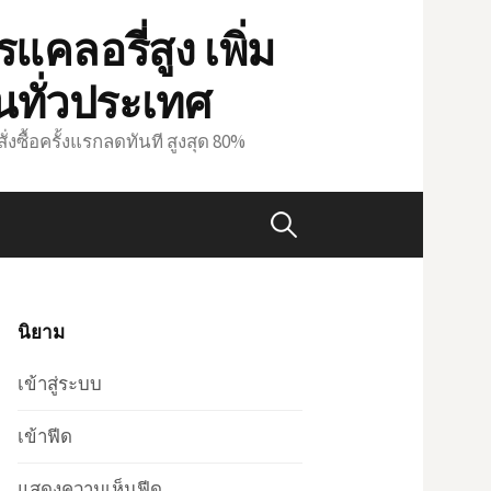
คลอรี่สูง เพิ่ม
นทั่วประเทศ
ซื้อครั้งแรกลดทันที สูงสุด 80%
ค้นหา
สำหรับ:
นิยาม
เข้าสู่ระบบ
เข้าฟีด
แสดงความเห็นฟีด