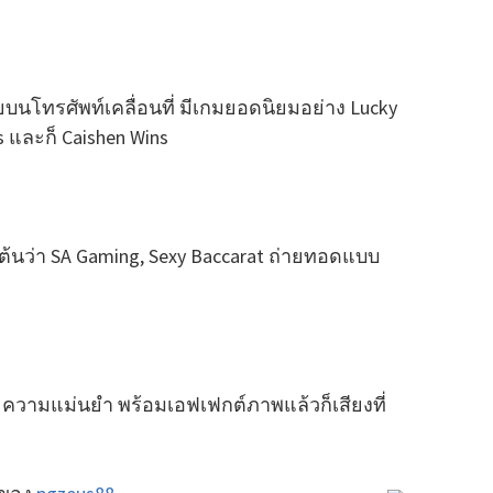
ยบนโทรศัพท์เคลื่อนที่ มีเกมยอดนิยมอย่าง Lucky
 และก็ Caishen Wins
้นว่า SA Gaming, Sexy Baccarat ถ่ายทอดแบบ
ละความแม่นยำ พร้อมเอฟเฟกต์ภาพแล้วก็เสียงที่