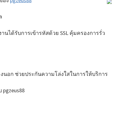
อของ
pgzeus88
ล
งานได้รับการเข้ารหัสด้วย SSL คุ้มครองการรั่ว
ง
ืองนอก ช่วยประกันความโล่งใสในการให้บริการ
บ pgzeus88