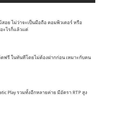
ม้สอย ไม่ว่าจะเป็นมือถือ คอมพิวเตอร์ หรือ
อะไรก็แล้วแต่
รดิตฟรี ในทันทีโดยไม่ต้องฝากก่อน เหมาะกับคน
ic Play รวมทั้งอีกหลายค่าย มีอัตรา RTP สูง