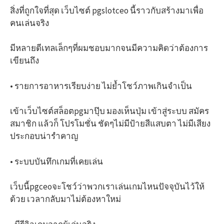
สิ่งที่ถูกใจที่สุด เว็บไซต์ pgslotceo นี้ราวกับสร้างมาเพื่อ
คนเล่นจริง
มีหลายดีเทลเล็กๆที่ผมชอบมากจนมีความคิดว่าต้องการ
เขียนถึง
• รายการอาหารเรียบง่าย ไม่ย้ำโชว์ภาพเกินจำเป็น
เข้าเว็บไซต์สล็อตpgมาปุ๊บ มองเห็นปุ่ม เข้าสู่ระบบ สมัคร
สมาชิก แล้วก็ โปรโมชั่น ชัดๆไม่มีป้ายสีแสบตา ไม่มีเสียง
ประกอบน่ารำคาญ
• ระบบบันทึกเกมที่เคยเล่น
เว็บนี้pgceoจะโชว์ว่าพวกเราเล่นเกมไหนปัจจุบันไว้ให้
ด้วย เวลากลับมาไม่ต้องหาใหม่