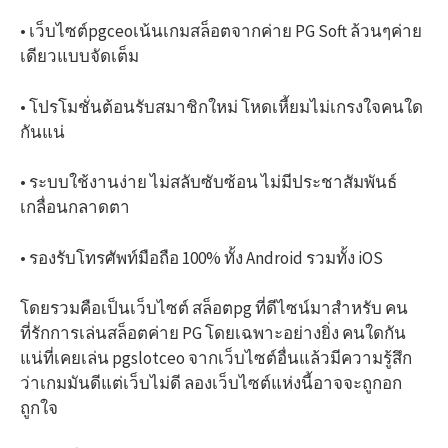
• เว็บไซต์pgceoเน้นเกมสล็อตจากค่าย PG Soft ล้วนๆค่าย
เดียวแบบจัดเต็ม
• โปรโมชั่นต้อนรับสมาชิกใหม่ โหดเหี้ยมไม่เกรงใจคนใด
กันแน่
• ระบบใช้งานง่าย ไม่สลับซับซ้อน ไม่มีประชาสัมพันธ์
เกลื่อนกลาดตา
• รองรับโทรศัพท์มือถือ 100% ทั้ง Android รวมทั้ง iOS
โดยรวมคือเป็นเว็บไซต์ สล็อตpg ที่ดีไซน์มาสำหรับ คน
ที่รักการเล่นสล็อตค่าย PG โดยเฉพาะอย่างยิ่ง คนใดกัน
แน่ที่เคยเล่น pgslotceo จากเว็บไซต์อื่นแล้วมีความรู้สึก
ว่าเกมมันดีแต่เว็บไม่ดี ลองเว็บไซต์แห่งนี้อาจจะถูกอก
ถูกใจ