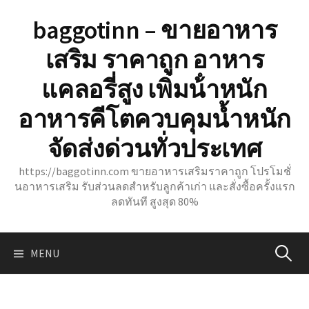
Skip
baggotinn – ขายอาหาร
to
content
เสริม ราคาถูก อาหาร
แคลอรี่สูง เพิ่มน้ําหนัก
อาหารคีโตควบคุมน้ำหนัก
จัดส่งด่วนทั่วประเทศ
https://baggotinn.com ขายอาหารเสริมราคาถูก โปรโมชั่
นอาหารเสริม รับส่วนลดสำหรับลูกค้าเก่า และสั่งซื้อครั้งแรก
ลดทันที สูงสุด 80%
ค้นหา
MENU
สำหรับ: