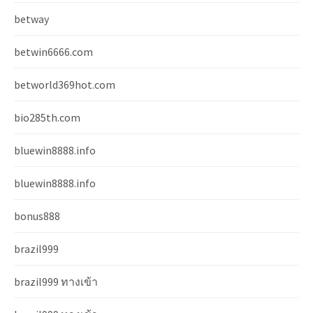
betway
betwin6666.com
betworld369hot.com
bio285th.com
bluewin8888.info
bluewin8888.info
bonus888
brazil999
brazil999 ทางเข้า