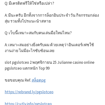
Q: มีเครดิตฟรีให้ใช่หรือเปล่า?
A: มีนะครับ อีกทั้งจากการล็อกอินประจำวัน กิจกรรมกล่อง
สุ่ม รวมทั้งโปรแนะนำสหาย
Q: เว็บนี้เหมาะสมกับคนเล่นมือใหม่ไหม?
A: เหมาะสมอย่างยิ่งครับผม ด้วยเหตุว่าอินเตอร์เฟซใช้
งานง่าย ไม่มีอะไรซับซ้อนเลย
slot pgslotceo 2 พฤศจิกายน 25 Julianne casino online
pgslotceo แตกหนัก Top 99
ขอขอบคุณ Ref.
สล็อตpg
https://rebrand.ly/pgslotceo
https://cutly.info/pgslotceo