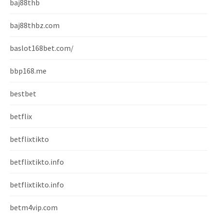
baj88thb
baj88thbz.com
baslot168bet.com/
bbp168.me
bestbet
betflix
betflixtikto
betflixtikto.info
betflixtikto.info
betm4vip.com