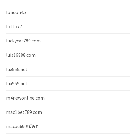
london45
lotto77
luckycat789.com
luis16888.com
lux555.net
lux555.net
m4newonline.com
mac1bet789.com
macau69 สมัคร