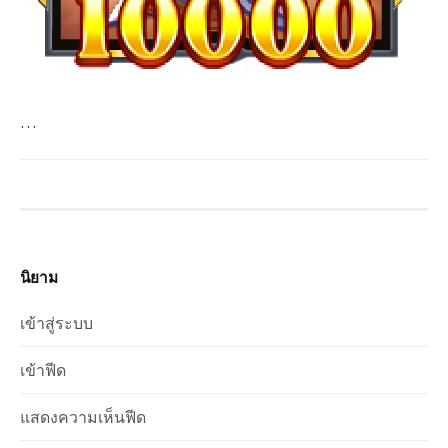
…
นิยาม
เข้าสู่ระบบ
เข้าฟีด
แสดงความเห็นฟีด