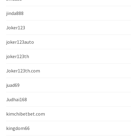
jinda888
Joker123
joker123auto
joker123th
Joker123th.com
juad69
Judhai168
kimchibetbet.com
kingdom66