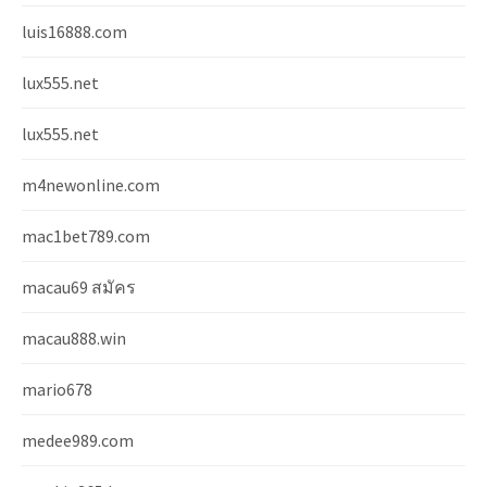
luis16888.com
lux555.net
lux555.net
m4newonline.com
mac1bet789.com
macau69 สมัคร
macau888.win
mario678
medee989.com