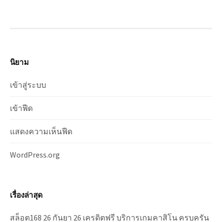
นิยาม
เข้าสู่ระบบ
เข้าฟีด
แสดงความเห็นฟีด
WordPress.org
เรื่องล่าสุด
สล็อต168 26 กันยา 26 เครดิตฟรี บริการเกมคาสิโน ครบครัน