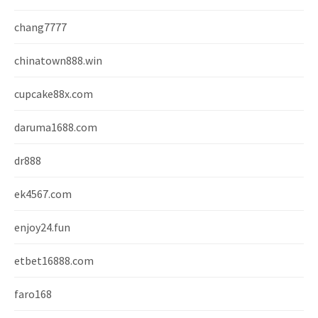
chang7777
chinatown888.win
cupcake88x.com
daruma1688.com
dr888
ek4567.com
enjoy24.fun
etbet16888.com
faro168