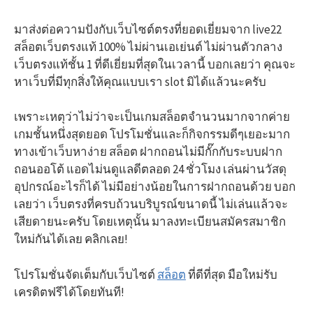
มาส่งต่อความปังกับเว็บไซต์ตรงที่ยอดเยี่ยมจาก live22
สล็อตเว็บตรงแท้ 100% ไม่ผ่านเอเย่นต์ ไม่ผ่านตัวกลาง
เว็บตรงแท้ชั้น 1 ที่ดีเยี่ยมที่สุดในเวลานี้ บอกเลยว่า คุณจะ
หาเว็บที่มีทุกสิ่งให้คุณแบบเรา slot มิได้แล้วนะครับ
เพราะเหตุว่าไม่ว่าจะเป็นเกมสล็อตจำนวนมากจากค่าย
เกมชั้นหนึ่งสุดยอด โปรโมชั่นและก็กิจกรรมดีๆเยอะมาก
ทางเข้าเว็บหาง่าย สล็อต ฝากถอนไม่มีกั๊กกับระบบฝาก
ถอนออโต้ แอดไม่นดูแลดีตลอด 24 ชั่วโมง เล่นผ่านวัสดุ
อุปกรณ์อะไรก็ได้ ไม่มีอย่างน้อยในการฝากถอนด้วย บอก
เลยว่า เว็บตรงที่ครบถ้วนบริบูรณ์ขนาดนี้ ไม่เล่นแล้วจะ
เสียดายนะครับ โดยเหตุนั้น มาลงทะเบียนสมัครสมาชิก
ใหม่กันได้เลย คลิกเลย!
โปรโมชั่นจัดเต็มกับเว็บไซต์
สล็อต
ที่ดีที่สุด มือใหม่รับ
เครดิตฟรีได้โดยทันที!