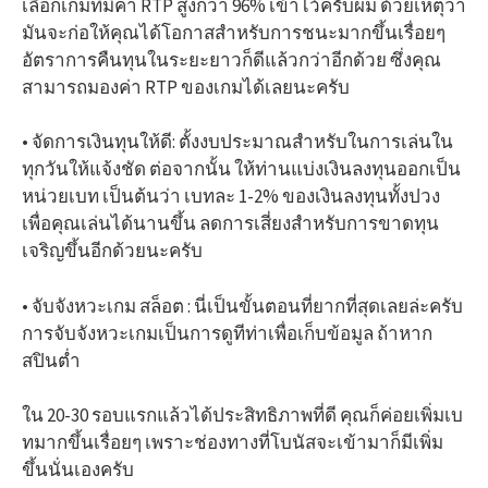
เลือกเกมที่มีค่า RTP สูงกว่า 96% เข้าไว้ครับผม ด้วยเหตุว่า
มันจะก่อให้คุณได้โอกาสสำหรับการชนะมากขึ้นเรื่อยๆ
อัตราการคืนทุนในระยะยาวก็ดีแล้วกว่าอีกด้วย ซึ่งคุณ
สามารถมองค่า RTP ของเกมได้เลยนะครับ
• จัดการเงินทุนให้ดี: ตั้งงบประมาณสำหรับในการเล่นใน
ทุกวันให้แจ้งชัด ต่อจากนั้น ให้ท่านแบ่งเงินลงทุนออกเป็น
หน่วยเบท เป็นต้นว่า เบทละ 1-2% ของเงินลงทุนทั้งปวง
เพื่อคุณเล่นได้นานขึ้น ลดการเสี่ยงสำหรับการขาดทุน
เจริญขึ้นอีกด้วยนะครับ
• จับจังหวะเกม สล็อต : นี่เป็นขั้นตอนที่ยากที่สุดเลยล่ะครับ
การจับจังหวะเกมเป็นการดูทีท่าเพื่อเก็บข้อมูล ถ้าหาก
สปินต่ำ
ใน 20-30 รอบแรกแล้วได้ประสิทธิภาพที่ดี คุณก็ค่อยเพิ่มเบ
ทมากขึ้นเรื่อยๆ เพราะช่องทางที่โบนัสจะเข้ามาก็มีเพิ่ม
ขึ้นนั่นเองครับ