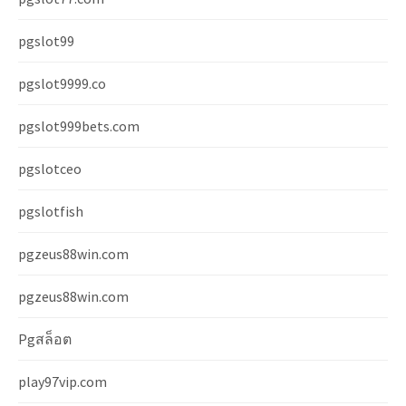
pgslot99
pgslot9999.co
pgslot999bets.com
pgslotceo
pgslotfish
pgzeus88win.com
pgzeus88win.com
Pgสล็อต
play97vip.com