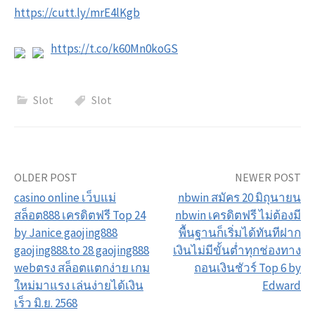
https://cutt.ly/mrE4lKgb
https://t.co/k60Mn0koGS
Slot
Slot
Post
OLDER POST
NEWER POST
casino online เว็บแม่
nbwin สมัคร 20 มิถุนายน
navigation
สล็อต888 เครดิตฟรี Top 24
nbwin เครดิตฟรี ไม่ต้องมี
by Janice gaojing888
พื้นฐานก็เริ่มได้ทันทีฝาก
gaojing888.to 28 gaojing888
เงินไม่มีขั้นต่ำทุกช่องทาง
webตรง สล็อตแตกง่าย เกม
ถอนเงินชัวร์ Top 6 by
ใหม่มาแรง เล่นง่ายได้เงิน
Edward
เร็ว มิ.ย. 2568