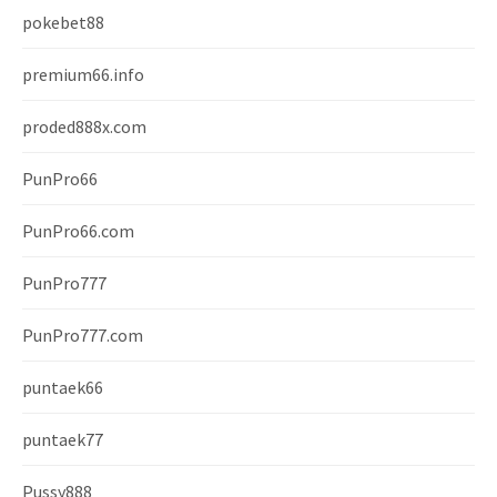
pokebet88
premium66.info
proded888x.com
PunPro66
PunPro66.com
PunPro777
PunPro777.com
puntaek66
puntaek77
Pussy888