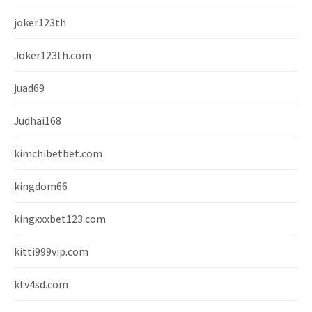
joker123th
Joker123th.com
juad69
Judhai168
kimchibetbet.com
kingdom66
kingxxxbet123.com
kitti999vip.com
ktv4sd.com