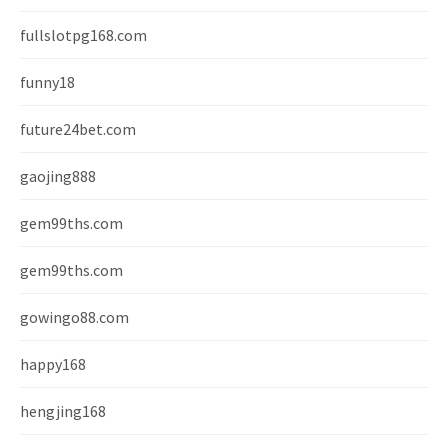
fullslotpg168.com
funny18
future24bet.com
gaojing888
gem99ths.com
gem99ths.com
gowingo88.com
happy168
hengjing168