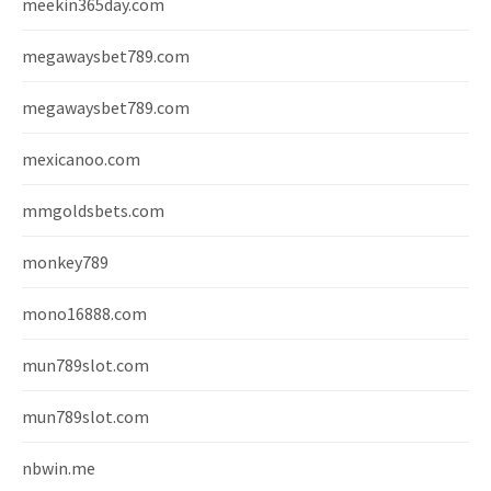
meekin365day.com
megawaysbet789.com
megawaysbet789.com
mexicanoo.com
mmgoldsbets.com
monkey789
mono16888.com
mun789slot.com
mun789slot.com
nbwin.me