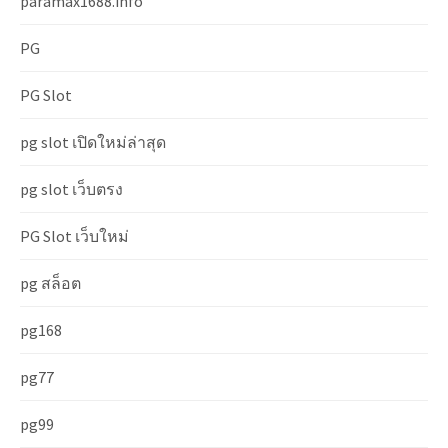
paramax1688.info
PG
PG Slot
pg slot เปิดใหม่ล่าสุด
pg slot เว็บตรง
PG Slot เว็บใหม่
pg สล็อต
pg168
pg77
pg99