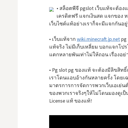
• สล็อตพีจี pgslot เว็บแท้จะต้
เครดิตฟรี แจกเงินสด แจกของ หรื
เว็บไซต์แท้อย่างเราก็จะมีแจกกันอยู่
• เว็บแท้จาก
wiki.minecraft.jp.net
pg 
แท้จริง ไม่มีเก็บเหลี่ยม บอกแจกโปรโ
แตกหลายพันเท่าไม่ให้ถอน เรื่องอย่
• Pg slot pg ของแท้ จะต้องมีลิขสิท
เราโดนแอบอ้างกันหลายครั้ง โดยเ
มาตรการการจัดการพวกเว็บเอเย่นต์ขึ
ของพวกเราจริงๆให้ไม่โดนมองดูเป็นเว
License แท้ ของแท้!