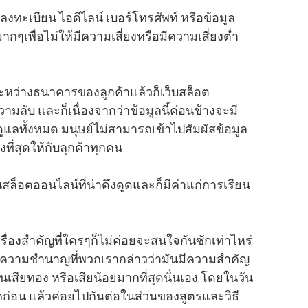
ลงทะเบียน ไอดีไลน์ เบอร์โทรศัพท์ หรือข้อมูล
กๆเพื่อไม่ให้มีความเสี่ยงหรือมีความเสี่ยงต่ำ
ะหว่างธนาคารของลูกค้าแล้วก็เว็บสล็อต
มลับ และก็เนื่องจากว่าข้อมูลนี้ค่อนข้างจะมี
ดูแลทั้งหมด มนุษย์ไม่สามารถเข้าไปสัมผัสข้อมูล
ูงที่สุดให้กับลุกค้าทุกคน
ล็อตออนไลน์ที่น่าดึงดูดและก็มีค่าแก่การเรียน
่องสำคัญที่ใครๆก็ไม่ค่อยจะสนใจกันซักเท่าไหร่
่ว่าความชำนาญที่พวกเรากล่าวว่ามันมีความสำคัญ
นเสียทอง หรือเสียน้อยมากที่สุดนั่นเอง โดยในวัน
ถก่อน แล้วค่อยไปกันต่อในส่วนของสูตรและวิธี