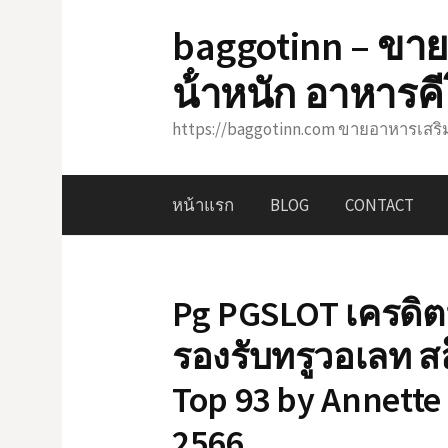
Skip
baggotinn – ขาย
to
content
น้ําหนัก อาหารค
https://baggotinn.com ขายอาหารเสริมร
หน้าแรก
BLOG
CONTACT
Pg PGSLOT เครดิต
รองรับทรูวอเลท ส
Top 93 by Annette
2566