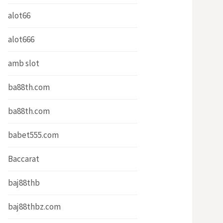
alot66
alot666
amb slot
ba88th.com
ba88th.com
babet555.com
Baccarat
baj88thb
baj88thbz.com