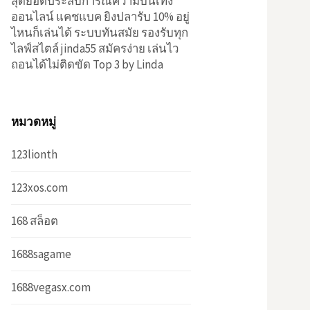
สุดยอดประสบการณ์ความบันเทิง
ออนไลน์ แคชแบค ยิงปลารับ 10% อยู่
ไหนก็เล่นได้ ระบบทันสมัย รองรับทุก
ไลฟ์สไตล์ jinda55 สมัครง่าย เล่นไว
ถอนได้ไม่ติดขัด Top 3 by Linda
หมวดหมู่
123lionth
123xos.com
168 สล็อต
1688sagame
1688vegasx.com