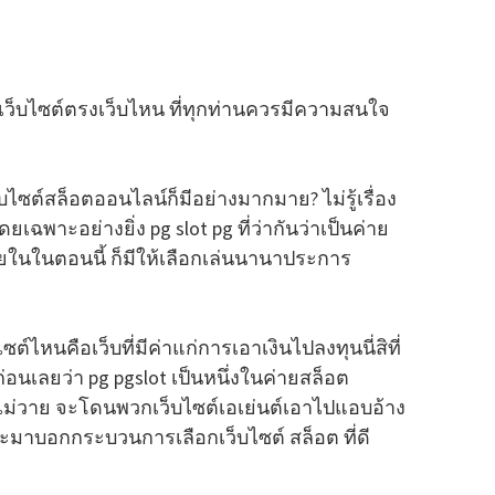
 เว็บไซต์ตรงเว็บไหน ที่ทุกท่านควรมีความสนใจ
ไซต์สล็อตออนไลน์ก็มีอย่างมากมาย? ไม่รู้เรื่อง
ยเฉพาะอย่างยิ่ง pg slot pg ที่ว่ากันว่าเป็นค่าย
ทยในในตอนนี้ ก็มีให้เลือกเล่นนานาประการ
ไซต์ไหนคือเว็บที่มีค่าแก่การเอาเงินไปลงทุนนี่สิที่
่อนเลยว่า pg pgslot เป็นหนึ่งในค่ายสล็อต
ยังไม่วาย จะโดนพวกเว็บไซต์เอเย่นต์เอาไปแอบอ้าง
าจะมาบอกกระบวนการเลือกเว็บไซต์ สล็อต ที่ดี