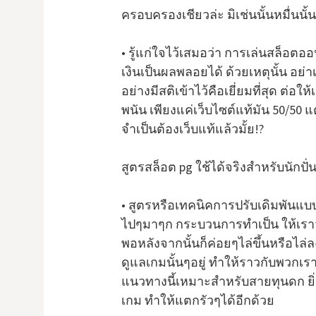
ครอบครองเชียวล่ะ มิเช่นนั้นหมื่นนั้น
• รู้แก่ใจไว้เสมอว่า การเล่นสล็อตอ
เงินเป็นผลพลอยได้ ด้วยเหตุนั้น อย
อย่างมีสติเข้าไว้คือเยี่ยมที่สุด ต่อ
พนัน เพียงแค่เว็บไซต์แท้มัน 50/50 แต่
จำเป็นต้องเว็บแท้แล้วมั้ย!?
สูตรสล็อต pg ใช้ได้จริงสำหรับนักปั
• สูตรหรือเทคนิคการปรับเดิมพันแบ
ไปๆมาๆก กระบวนการทำเป็น ให้เราวา
พอหลังจากนั้นก็ค่อยๆไล่ขึ้นหรือไล่
ดูแลเกมนั้นๆอยู่ ทำให้ราวกับพวกเร
แนวทางนี้เหมาะสำหรับสายทุนดก ยิ่
เกม ทำให้แตกรัวๆได้อีกด้วย