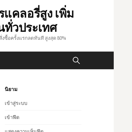
คลอรี่สูง เพิ่ม
นทั่วประเทศ
ซื้อครั้งแรกลดทันที สูงสุด 80%
ค้นหา
สำหรับ:
นิยาม
เข้าสู่ระบบ
เข้าฟีด
แสดงความเห็นฟีด