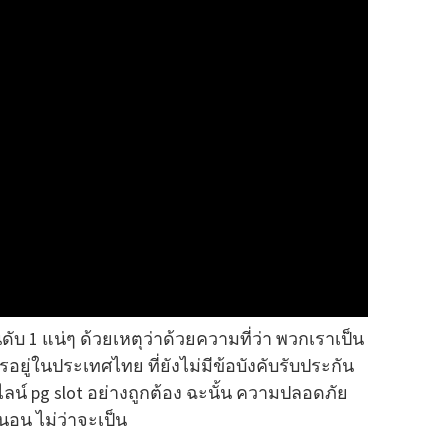
บ 1 แน่ๆ ด้วยเหตุว่าด้วยความที่ว่า พวกเราเป็น
รอยู่ในประเทศไทย ที่ยังไม่มีข้อบังคับรับประกัน
น์ pg slot อย่างถูกต้อง ฉะนั้น ความปลอดภัย
่นอน ไม่ว่าจะเป็น