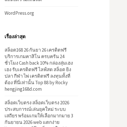
WordPress.org
เรื่องล่าสุด
สล็อต168 26 กันยา 26 เครดิตฟรี
บริการเกมคาสิโน ครบครัน 24
ชั่วโมง Cash back 10% กล่องสุ่มเฮง
เฮง รับเครดิตฟรี ไลฟ์สด สล็อต ยิง
ปลา กีฬา ไพ่ เครดิตฟรี ลงทุนทั้งที่
ต้อง ที่นี่เท่านั้น Top 88 by Rocky
hengjing168d.com
สล็อตเว็บตรง สล็อตเว็บตรง 2026
ประสบการณ์เล่นยุคใหม่ ระบบ
เสถียร พร้อมเกมให้เลือกมากมาย 3
กันยายน 2026 web แตกง่าย