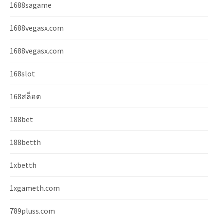
1688sagame
1688vegasx.com
1688vegasx.com
168slot
168สล็อต
188bet
188betth
1xbetth
1xgameth.com
789pluss.com