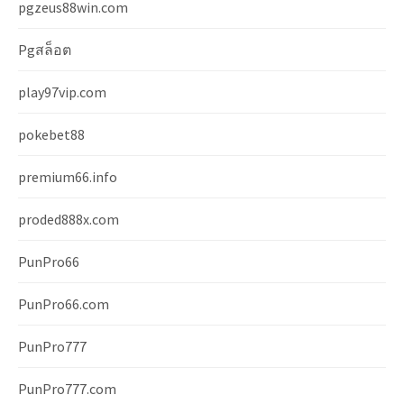
pgzeus88win.com
Pgสล็อต
play97vip.com
pokebet88
premium66.info
proded888x.com
PunPro66
PunPro66.com
PunPro777
PunPro777.com