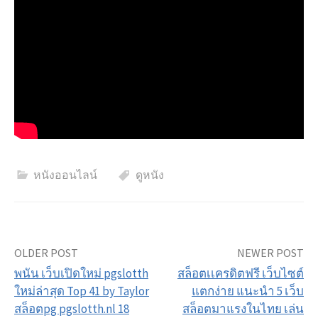
หนังออนไลน์
ดูหนัง
Post
OLDER POST
NEWER POST
พนัน เว็บเปิดใหม่ pgslotth
สล็อตเเครดิตฟรี เว็บไซต์
navigation
ใหม่ล่าสุด Top 41 by Taylor
แตกง่าย แนะนำ 5 เว็บ
สล็อตpg pgslotth.nl 18
สล็อตมาแรงในไทย เล่น