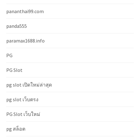
pananthai99.com
panda555
paramax1688.info
PG
PG Slot
pg slot เปิดใหม่ล่าสุด
pg slot เว็บตรง
PG Slot เว็บใหม่
pg สล็อต