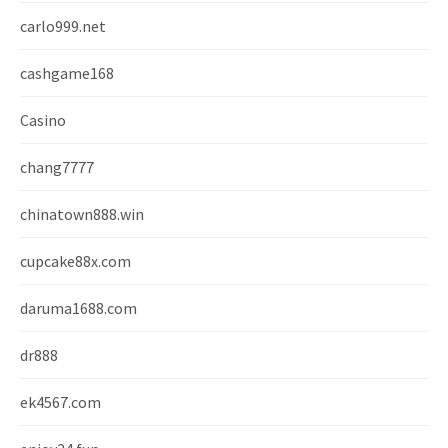
carlo999.net
cashgame168
Casino
chang7777
chinatown888.win
cupcake88x.com
daruma1688.com
dr888
ek4567.com