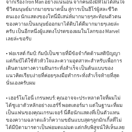
จากเรื่อง Iron Man อย่างแน่นอน จากคนมั่งมีที่ไม่ได้สนใจ
ชีวิตมนุษย์มากมายขนาดนั้น สู่การเป็นฮีโร่ผู้สละชีวิต
ตนเอง นักแสดงของโทนี่มีเสน่ห์มากมายๆสะท้อนตัวตน
ของความเป็นมนุษย์ออกมาได้ดิบได้ดีมากมายๆเลยล่ะ
ครับ เป็นอีกหนึ่งผู้แสดงโปรดของผมในโลกของ Marvel
เลยล่ะขอรับ
• ฟอเรสต์ กัมป์: กัมป์เป็นชายที่มีข้อจำกัดด้านสติปัญญา
แต่กัมป์ได้ใช้หัวหัวใจและความอุตสาหะสำหรับเพื่อการ
เดินตามทางความฝันกระทั่งสำเร็จ เป็นต้นแบบของ
แนวคิดเรียบง่ายที่ค่อยๆลงมือทำกระทั่งสำเร็จท้ายที่สุด
นั่นเองครับผม
• เฮอร์โมโอนี่ เกรนพบร์: คุณอาจจะประหลาดใจที่ผมไม่
ได้ชูเอาตัวหลักอย่างแฮร์รี่ พอตเตอร์มา แต่ในฐานะที่ผม
เป็นแฟนของคุณเกรนเจอร์ นี่คือนักแสดงที่เป็นตัวแทน
ของความฉลาดแล้วก็ความขยันแบบสุดๆลูกมักเกิ้ลที่ไม่
ได้มีบิดามารดาเป็นพ่อมดแม่มด แต่กลับพิสูจน์ให้เห็นเลย