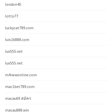
london45
lotto77
luckycat789.com
luis16888.com
lux555.net
lux555.net
m4newonline.com
mac1bet789.com
macau69 สมัคร
macau888.win