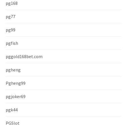
pg168
pg77
pg99
pgfish
pggold168bet.com
pgheng
Pgheng99
pgjoker69
pgk44
PGSlot