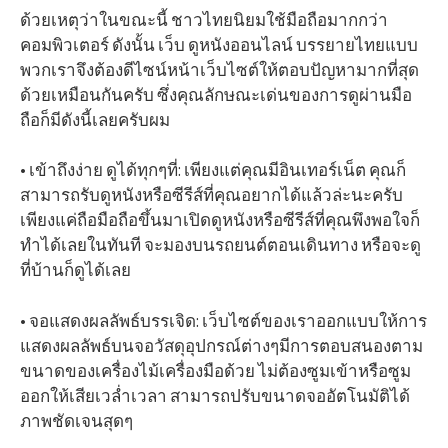
ด้วยเหตุว่าในขณะนี้ ชาวไทยนิยมใช้มือถือมากกว่า
คอมพิวเตอร์ ดังนั้น เว็บ ดูหนังออนไลน์ บรรยายไทยแบบ
พวกเราจึงต้องดีไซน์หน้าเว็บไซต์ให้ตอบปัญหามากที่สุด
ด้วยเหมือนกันครับ ซึ่งคุณลักษณะเด่นของการดูผ่านมือ
ถือก็มีดังนี้เลยครับผม
• เข้าถึงง่าย ดูได้ทุกๆที่: เพียงแต่คุณมีอินเทอร์เน็ต คุณก็
สามารถรับดูหนังหรือซีรีส์ที่คุณอยากได้แล้วล่ะนะครับ
เพียงแค่ถือมือถือขึ้นมาเปิดดูหนังหรือซีรีส์ที่คุณพึงพอใจก็
ทำได้เลยในทันที จะมองบนรถยนต์ตอนเดินทาง หรือจะดู
ที่บ้านก็ดูได้เลย
• จอแสดงผลลัพธ์บรรเจิด: เว็บไซต์ของเราออกแบบให้การ
แสดงผลลัพธ์บนจอวัสดุอุปกรณ์ต่างๆมีการตอบสนองตาม
ขนาดของเครื่องไม้เครื่องมือด้วย ไม่ต้องซูมเข้าหรือซูม
ออกให้เสียเวล่ำเวลา สามารถปรับขนาดจออัตโนมัติได้
ภาพชัดเจนสุดๆ