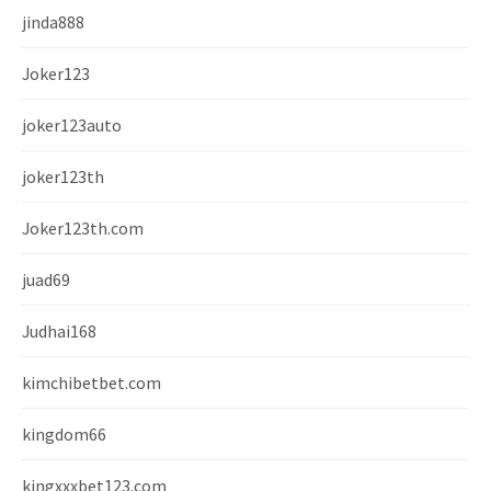
jinda888
Joker123
joker123auto
joker123th
Joker123th.com
juad69
Judhai168
kimchibetbet.com
kingdom66
kingxxxbet123.com