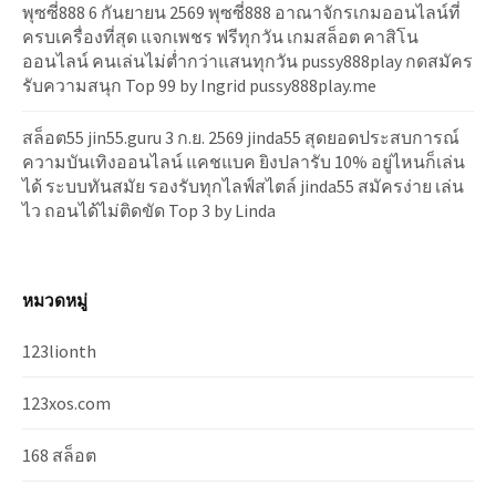
พุซซี่888 6 กันยายน 2569 พุซซี่888 อาณาจักรเกมออนไลน์ที่
ครบเครื่องที่สุด แจกเพชร ฟรีทุกวัน เกมสล็อต คาสิโน
ออนไลน์ คนเล่นไม่ต่ำกว่าแสนทุกวัน pussy888play กดสมัคร
รับความสนุก Top 99 by Ingrid pussy888play.me
สล็อต55 jin55.guru 3 ก.ย. 2569 jinda55 สุดยอดประสบการณ์
ความบันเทิงออนไลน์ แคชแบค ยิงปลารับ 10% อยู่ไหนก็เล่น
ได้ ระบบทันสมัย รองรับทุกไลฟ์สไตล์ jinda55 สมัครง่าย เล่น
ไว ถอนได้ไม่ติดขัด Top 3 by Linda
หมวดหมู่
123lionth
123xos.com
168 สล็อต