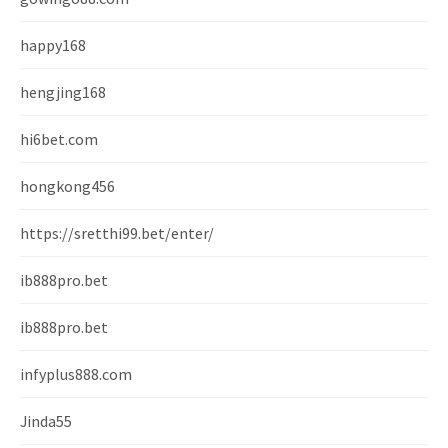
happy168
hengjing168
hi6bet.com
hongkong456
https://sretthi99.bet/enter/
ib888pro.bet
ib888pro.bet
infyplus888.com
Jinda55