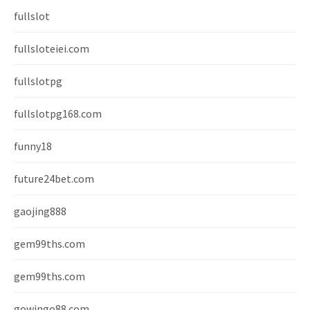
fullslot
fullsloteiei.com
fullslotpg
fullslotpg168.com
funny18
future24bet.com
gaojing888
gem99ths.com
gem99ths.com
gowingo88.com