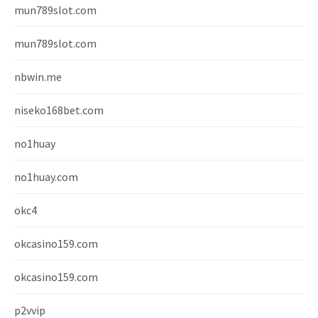
mun789slot.com
mun789slot.com
nbwin.me
niseko168bet.com
no1huay
no1huay.com
okc4
okcasino159.com
okcasino159.com
p2vvip