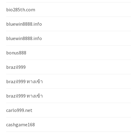
bio285th.com
bluewin8888.info
bluewin8888.info
bonus888
brazil999
brazil999 ทางเข้า
brazil999 ทางเข้า
carlo999.net
cashgame168