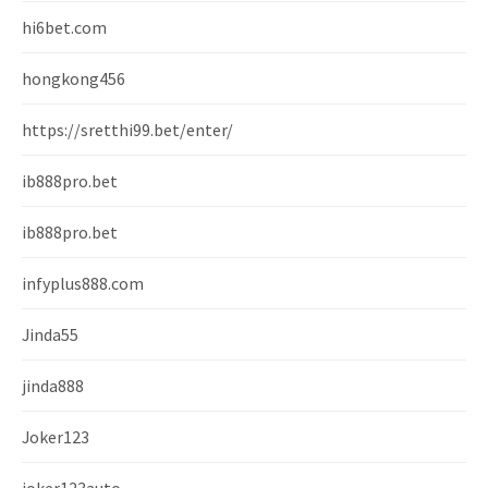
hi6bet.com
hongkong456
https://sretthi99.bet/enter/
ib888pro.bet
ib888pro.bet
infyplus888.com
Jinda55
jinda888
Joker123