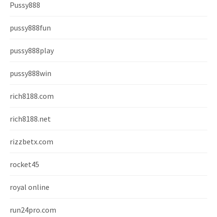
Pussy888
pussy888fun
pussy888play
pussy888win
rich8188.com
rich8188.net
rizzbetx.com
rocket45
royal online
run24pro.com