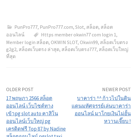
PunPro777
,
PunPro777.com
,
Slot
,
สล็อต
,
สล็อต
ออนไลน์
Https member okwin77 com login 1
,
Member login สล็อต
,
OKWIN SLOT
,
Okwin99
,
สล็อตเว็บตรง
g2g2
,
สล็อตเว็บตรง ล่าสุด
,
สล็อตเว็บตรง777
,
สล็อตเว็บใหญ่
ที่สุด
Post
OLDER POST
NEWER POST
17 พฤษภา 2566 สล็อต
บาคาร่า ^^ ก้าวไปในดิน
navigation
ออนไลน์ เว็บไซต์ทาง
แดนมหัศจรรย์เล่นบาคาร่า
เข้าpg slot auto คาสิโน
ออนไลน์ มาโกยเงินไม่อั้น
ออนไลน์เว็บใหญ่ pg
หวานเจี๊ยบ !
เครดิตฟรี Top 87 by Nadine
สล็อตออนไลน์ pgslot.taxi