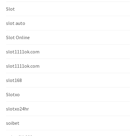
Slot
slot auto
Slot Online
slot1111ok.com
slot1111ok.com
slot168
Slotxo
slotxo24hr
soibet