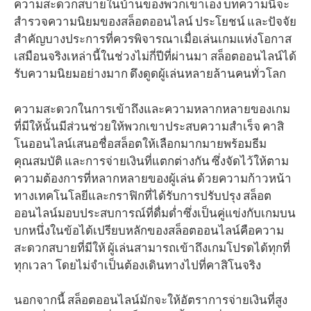
ความสะดวกสบายในบ้านของพวกเขาเอง บทความนี้จะ
สำรวจความนิยมของสล็อตออนไลน์ ประโยชน์ และปัจจัย
สำคัญบางประการที่ควรพิจารณาเมื่อเล่นเกมแห่งโอกาส
เสมือนจริงเหล่านี้ในช่วงไม่กี่ปีที่ผ่านมา สล็อตออนไลน์ได้
รับความนิยมอย่างมาก ดึงดูดผู้เล่นหลายล้านคนทั่วโลก
ความสะดวกในการเข้าถึงและความหลากหลายของเกม
ที่มีให้นั้นมีส่วนช่วยให้พวกเขาประสบความสำเร็จ คาสิ
โนออนไลน์เสนอชื่อสล็อตให้เลือกมากมายพร้อมธีม
คุณสมบัติ และการจ่ายเงินที่แตกต่างกัน ซึ่งจัดไว้ให้ตาม
ความต้องการที่หลากหลายของผู้เล่น ด้วยความก้าวหน้า
ทางเทคโนโลยีและกราฟิกที่ได้รับการปรับปรุง สล็อต
ออนไลน์มอบประสบการณ์ที่ดื่มด่ำซึ่งเป็นคู่แข่งกับเกมบน
บกหนึ่งในข้อได้เปรียบหลักของสล็อตออนไลน์คือความ
สะดวกสบายที่มีให้ ผู้เล่นสามารถเข้าถึงเกมโปรดได้ทุกที่
ทุกเวลา โดยไม่จำเป็นต้องเดินทางไปที่คาสิโนจริง
นอกจากนี้ สล็อตออนไลน์มักจะให้อัตราการจ่ายเงินที่สูง