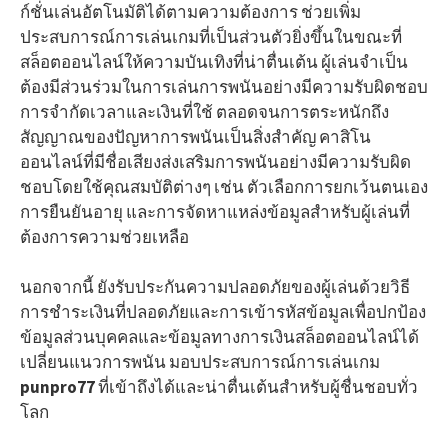
ก์ชั่นเล่นอัตโนมัติได้ตามความต้องการ ช่วยเพิ่ม
ประสบการณ์การเล่นเกมที่เป็นส่วนตัวยิ่งขึ้นในขณะที่
สล็อตออนไลน์ให้ความบันเทิงที่น่าตื่นเต้น ผู้เล่นจำเป็น
ต้องมีส่วนร่วมในการเล่นการพนันอย่างมีความรับผิดชอบ
การจำกัดเวลาและเงินที่ใช้ ตลอดจนการตระหนักถึง
สัญญาณของปัญหาการพนันเป็นสิ่งสำคัญ คาสิโน
ออนไลน์ที่มีชื่อเสียงส่งเสริมการพนันอย่างมีความรับผิด
ชอบโดยใช้คุณสมบัติต่างๆ เช่น ตัวเลือกการยกเว้นตนเอง
การยืนยันอายุ และการจัดหาแหล่งข้อมูลสำหรับผู้เล่นที่
ต้องการความช่วยเหลือ
นอกจากนี้ ยังรับประกันความปลอดภัยของผู้เล่นด้วยวิธี
การชำระเงินที่ปลอดภัยและการเข้ารหัสข้อมูลเพื่อปกป้อง
ข้อมูลส่วนบุคคลและข้อมูลทางการเงินสล็อตออนไลน์ได้
เปลี่ยนแนวการพนัน มอบประสบการณ์การเล่นเกม
punpro77
ที่เข้าถึงได้และน่าตื่นเต้นสำหรับผู้ชื่นชอบทั่ว
โลก