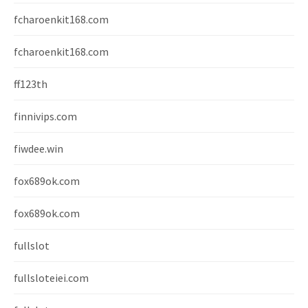
fcharoenkit168.com
fcharoenkit168.com
ff123th
finnivips.com
fiwdee.win
fox689ok.com
fox689ok.com
fullslot
fullsloteiei.com