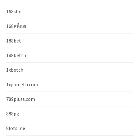
168slot
168สล็อต
188bet
188betth
1xbetth
1xgameth.com
789pluss.com
888pg
8lots.me