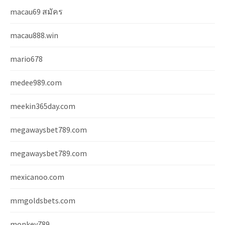
macau69 สมัคร
macau888.win
mario678
medee989.com
meekin365day.com
megawaysbet789.com
megawaysbet789.com
mexicanoo.com
mmgoldsbets.com
monkey789