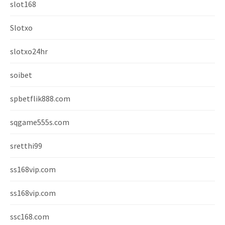
slot168
Slotxo
slotxo24hr
soibet
spbetflik888.com
sqgame555s.com
sretthi99
ss168vip.com
ss168vip.com
ssc168.com