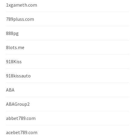
1xgameth.com
789pluss.com
888pg
8lots.me
918Kiss
918kissauto
ABA
ABAGroup2
abbet789.com
acebet789.com