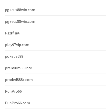
pgzeus88win.com
pgzeus88win.com
Pgสล็อต
play97vip.com
pokebet88
premium66.info
proded888x.com
PunPro66
PunPro66.com