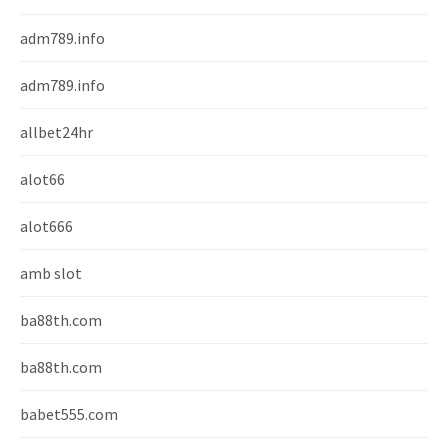
adm789.info
adm789.info
allbet24hr
alot66
alot666
amb slot
ba88th.com
ba88th.com
babet555.com