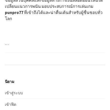
ข้อมูลส่วนบุคคลและข้อมูลทางการเงินสล็อตออนไลน์ได้
เปลี่ยนแนวการพนัน มอบประสบการณ์การเล่นเกม
punpro77
ที่เข้าถึงได้และน่าตื่นเต้นสำหรับผู้ชื่นชอบทั่ว
โลก
…
นิยาม
เข้าสู่ระบบ
เข้าฟีด