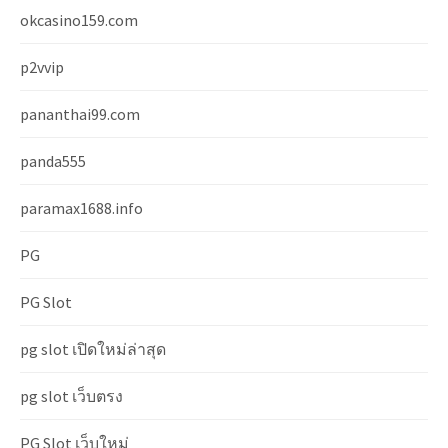
okcasino159.com
p2vvip
pananthai99.com
panda555
paramax1688.info
PG
PG Slot
pg slot เปิดใหม่ล่าสุด
pg slot เว็บตรง
PG Slot เว็บใหม่