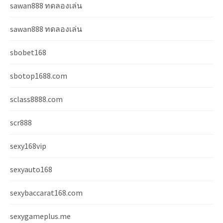
sawan888 ทดลองเล่น
sawan888 ทดลองเล่น
sbobet168
sbotop1688.com
sclass8888.com
scr888
sexy168vip
sexyauto168
sexybaccarat168.com
sexygameplus.me