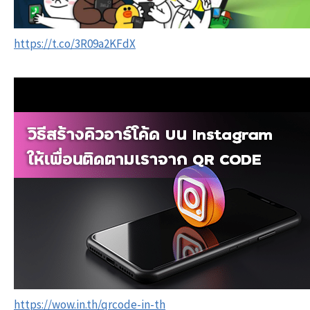
https://t.co/3R09a2KFdX
https://wow.in.th/qrcode-in-th