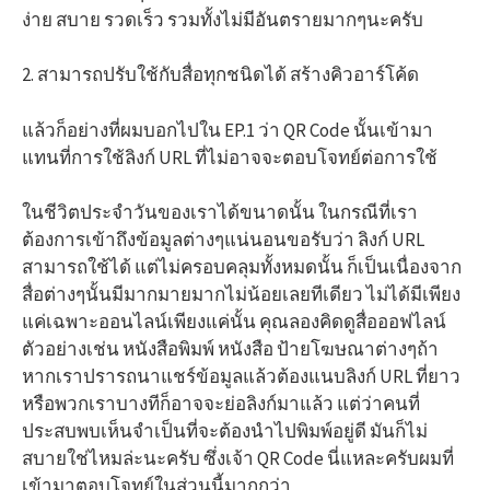
ง่าย สบาย รวดเร็ว รวมทั้งไม่มีอันตรายมากๆนะครับ
2. สามารถปรับใช้กับสื่อทุกชนิดได้ สร้างคิวอาร์โค้ด
แล้วก็อย่างที่ผมบอกไปใน EP.1 ว่า QR Code นั้นเข้ามา
แทนที่การใช้ลิงก์ URL ที่ไม่อาจจะตอบโจทย์ต่อการใช้
ในชีวิตประจำวันของเราได้ขนาดนั้น ในกรณีที่เรา
ต้องการเข้าถึงข้อมูลต่างๆแน่นอนขอรับว่า ลิงก์ URL
สามารถใช้ได้ แต่ไม่ครอบคลุมทั้งหมดนั้น ก็เป็นเนื่องจาก
สื่อต่างๆนั้นมีมากมายมากไม่น้อยเลยทีเดียว ไม่ได้มีเพียง
แค่เฉพาะออนไลน์เพียงแค่นั้น คุณลองคิดดูสื่อออฟไลน์
ตัวอย่างเช่น หนังสือพิมพ์ หนังสือ ป้ายโฆษณาต่างๆถ้า
หากเราปรารถนาแชร์ข้อมูลแล้วต้องแนบลิงก์ URL ที่ยาว
หรือพวกเราบางทีก็อาจจะย่อลิงก์มาแล้ว แต่ว่าคนที่
ประสบพบเห็นจำเป็นที่จะต้องนำไปพิมพ์อยู่ดี มันก็ไม่
สบายใช่ไหมล่ะนะครับ ซึ่งเจ้า QR Code นี่แหละครับผมที่
เข้ามาตอบโจทย์ในส่วนนี้มากกว่า