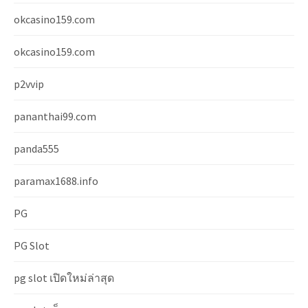
okcasino159.com
okcasino159.com
p2vvip
pananthai99.com
panda555
paramax1688.info
PG
PG Slot
pg slot เปิดใหม่ล่าสุด