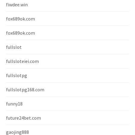
fiwdee.win
fox689ok.com
fox689ok.com
fullslot
fullsloteiei.com
fullslotpg
fullslotpg168.com
funny18
future24bet.com
gaojing888