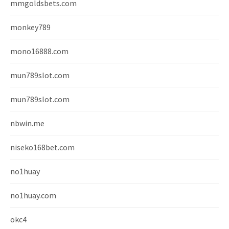
mmgoldsbets.com
monkey789
mono16888.com
mun789slot.com
mun789slot.com
nbwin.me
niseko168bet.com
no1huay
no1huay.com
okc4