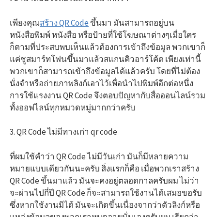
เพียงคุณ
สร้าง QR Code
ขึ้นมา มันสามารถอยู่บน
หนังสือพิมพ์ หนังสือ หรือป้ายที่ใช้โฆษณาต่างๆเมื่อใคร
ก็ตามที่ประสบพบเห็นแล้วต้องการเข้าถึงข้อมูล พวกเขาก็
แค่ชูสมาร์ทโฟนขึ้นมาแล้วสแกนคิวอาร์โค้ด เพียงเท่านี้
พวกเขาก็สามารถเข้าถึงข้อมูลได้แล้วครับ โดยที่ไม่ต้อง
นั่งจำหรือถ่ายภาพลิงก์เอาไว้เพื่อนำไปพิมพ์อีกต่อหนึ่ง
การใช้แรงงาน QR Code จึงตอบปัญหากับสื่อออนไลน์รวม
ทั้งออฟไลน์ทุกหมวดหมู่มากกว่าครับ
3. QR Code ไม่มีทางเก่า qr code
ที่ผมใช้คำว่า QR Code ไม่มีวันเก่า มันก็มีหลายความ
หมายแบบเดียวกันนะครับ สิ่งแรกก็คือ เมื่อพวกเราสร้าง
QR Code ขึ้นมาแล้ว มันจะคงอยู่ตลอดกาลครับผม ไม่ว่า
จะผ่านไปกี่ปี QR Code ก็จะสามารถใช้งานได้เสมอขอรับ
ซึ่งหากใช้งานมิได้ มันจะเกิดขึ้นเนื่องจากว่าตัวลิงก์หรือ
แหล่งข้อมูลของพวกเราหมดอายุนั่นเองครับผม เรียกว่า