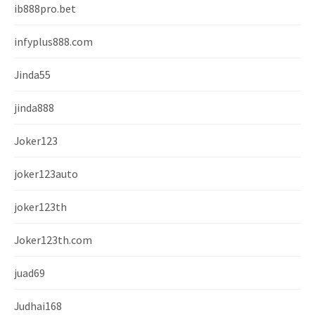
ib888pro.bet
infyplus888.com
Jinda55
jinda888
Joker123
joker123auto
joker123th
Joker123th.com
juad69
Judhai168