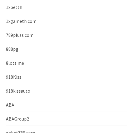
1xbetth
1xgameth.com
789pluss.com
888pg
8lots.me
918Kiss
918kissauto
ABA
ABAGroup2
abbet789.com