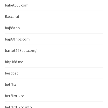
babet555.com
Baccarat
baj88thb
baj88thbz.com
baslot168bet.com/
bbp168.me
bestbet
betflix
betflixtikto
betflixtikto.info