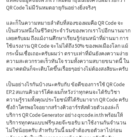
QR Code ไม่มีวันหมดอายุกันอย่างยิ่งจริงๆ
และก็ในความหมายลำดับที่สองของผมคือ QR Code จะ
เป็นส่วนหนึ่งในชีวิตประจำวันของพวกเราไปอีกนานมาก
เลยครับผม ถึงแม้งานศึกษาเรียนรู้ก่อนหน้าที่ผ่านมา การ
ใช้แรงงาน QR Code จะไม่ได้ถึง 50% ของพลเมืองโลก แม้
กระนั้นเชื่อเถอะครับผมว่า ตราบเท่าที่มันยังคงความง่าย
ความสะดวกรวดเร็วทันใจ รวมทั้งความสบายขนาดนี้ ใน
อนาคตมันก็จะเติบโตขึ้นเรื่อยๆอย่างไม่ต้องสงสัยนะครับ
เป็นอย่างไรกันบ้างนะครับกับ ข้อดีของการใช้ QR Code
EP.2 สแกนคิวอาร์โค้ด ผมก็หวังว่าทุกคนจะได้รับวิชา
ความรู้รวมทั้งคุณประโยชน์ที่ได้รับมาจาก QR Code ครับ
ซึ่งถ้าใครพอใจอยากสร้างคิวอาร์รหัสด้วยตัวเองล่ะก็
บริการ QR Code Generator อย่าง qrcode.in.th พร้อมให้
บริการทุกคนแบบฟรีๆเลยจ๊ะขอรับ มาใช้งานกันจำนวน
ไม่ใช่น้อยครับ สำหรับวันนี้ ผมจำต้องขอตัวลาไปก่อน