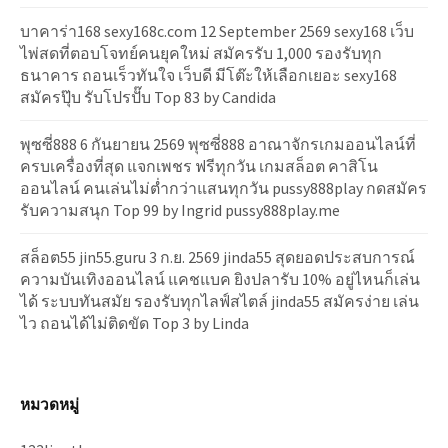
บาคาร่า168 sexy168c.com 12 September 2569 sexy168 เว็บ
ไพ่สดที่ตอบโจทย์คนยุคใหม่ สมัครรับ 1,000 รองรับทุก
ธนาคาร ถอนเร็วทันใจ เว็บดี มีโต๊ะให้เลือกเยอะ sexy168
สมัครปุ๊บ รับโปรปั๊บ Top 83 by Candida
พุซซี่888 6 กันยายน 2569 พุซซี่888 อาณาจักรเกมออนไลน์ที่
ครบเครื่องที่สุด แจกเพชร ฟรีทุกวัน เกมสล็อต คาสิโน
ออนไลน์ คนเล่นไม่ต่ำกว่าแสนทุกวัน pussy888play กดสมัคร
รับความสนุก Top 99 by Ingrid pussy888play.me
สล็อต55 jin55.guru 3 ก.ย. 2569 jinda55 สุดยอดประสบการณ์
ความบันเทิงออนไลน์ แคชแบค ยิงปลารับ 10% อยู่ไหนก็เล่น
ได้ ระบบทันสมัย รองรับทุกไลฟ์สไตล์ jinda55 สมัครง่าย เล่น
ไว ถอนได้ไม่ติดขัด Top 3 by Linda
หมวดหมู่