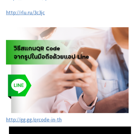
http://rlu.ru/3c3jc
http://gg.gg/qrcode-in-th