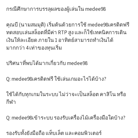
กรณีศึกษาการบรรลุผลของผู้เล่นใน medee98
คุณบี (นามสมมุติ) เริ่มต้นด้วยการใช้ medee98เครดิตฟรี
ทดสอบเล่นสล็อตที่มีค่า RTP สูง และก็ใช้เทคนิคการเดิน
เงินให้ละเอียด ภายใน 1 อาทิตย์สามารถทำเงินได้
มากกว่า 4 เท่าของทุนเริ่ม
ปริศนาที่พบได้มากเกี่ยวกับ medee98
Q: medee98เครดิตฟรี ใช้เล่นเกมอะไรได้บ้าง?
ใช้ได้กับทุกเกมในระบบ ไม่ว่าจะเป็นสล็อต คาสิโน หรือ
กีฬา
Q: medee98เข้าระบบ รองรับเครื่องไม้เครื่องมือใดบ้าง?
รองรับทั้งยังมือถือ แท็บเล็ต และคอมพิวเตอร์