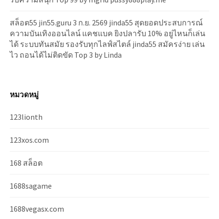
สล็อต55 jin55.guru 3 ก.ย. 2569 jinda55 สุดยอดประสบการณ์
ความบันเทิงออนไลน์ แคชแบค ยิงปลารับ 10% อยู่ไหนก็เล่น
ได้ ระบบทันสมัย รองรับทุกไลฟ์สไตล์ jinda55 สมัครง่าย เล่น
ไว ถอนได้ไม่ติดขัด Top 3 by Linda
หมวดหมู่
123lionth
123xos.com
168 สล็อต
1688sagame
1688vegasx.com