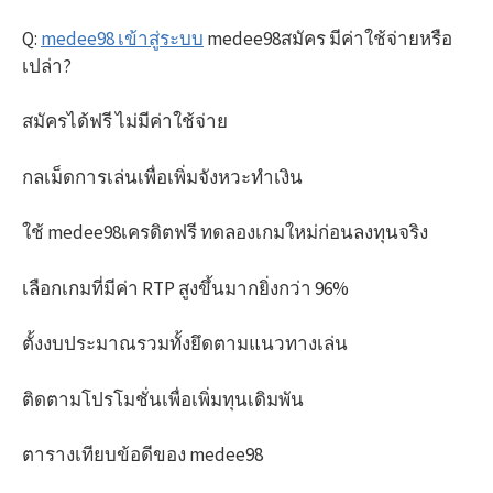
Q:
medee98 เข้าสู่ระบบ
medee98สมัคร มีค่าใช้จ่ายหรือ
เปล่า?
สมัครได้ฟรี ไม่มีค่าใช้จ่าย
กลเม็ดการเล่นเพื่อเพิ่มจังหวะทำเงิน
ใช้ medee98เครดิตฟรี ทดลองเกมใหม่ก่อนลงทุนจริง
เลือกเกมที่มีค่า RTP สูงขึ้นมากยิ่งกว่า 96%
ตั้งงบประมาณรวมทั้งยึดตามแนวทางเล่น
ติดตามโปรโมชั่นเพื่อเพิ่มทุนเดิมพัน
ตารางเทียบข้อดีของ medee98