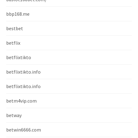
bbp168.me
bestbet
betflix
betflixtikto
betflixtikto.info
betflixtikto.info
betm4vip.com
betway
betwin6666.com