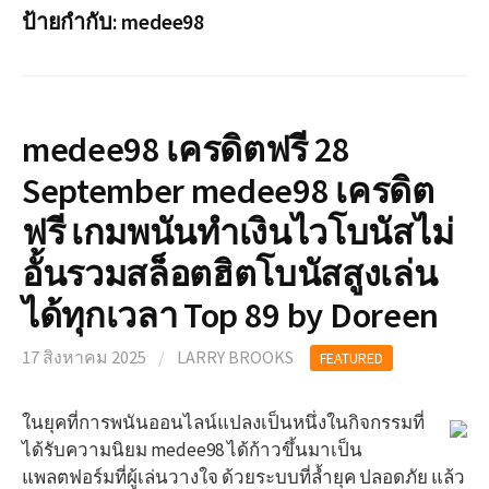
ป้ายกำกับ:
medee98
medee98 เครดิตฟรี 28
September medee98 เครดิต
ฟรี เกมพนันทำเงินไวโบนัสไม่
อั้นรวมสล็อตฮิตโบนัสสูงเล่น
ได้ทุกเวลา Top 89 by Doreen
17 สิงหาคม 2025
/
LARRY BROOKS
FEATURED
ในยุคที่การพนันออนไลน์แปลงเป็นหนึ่งในกิจกรรมที่
ได้รับความนิยม medee98 ได้ก้าวขึ้นมาเป็น
แพลตฟอร์มที่ผู้เล่นวางใจ ด้วยระบบที่ล้ำยุค ปลอดภัย แล้ว