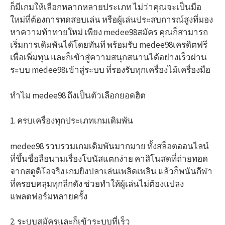
ก็มีเกมให้เลือกหลากหลายประเภท ไม่ว่าคุณจะเป็นมือ
ใหม่ที่ต้องการทดสอบเล่น หรือผู้เล่นประสบการณ์สูงที่มอง
หาความท้าทายใหม่ เพียง medee98สมัคร คุณก็สามารถ
เริ่มการเดิมพันได้โดยทันที พร้อมรับ medee98เครดิตฟรี
เพื่อเพิ่มทุน และก็เข้าสู่ความสนุกสนานได้อย่างเร็วผ่าน
ระบบ medee98เข้าสู่ระบบ ที่รองรับทุกเครื่องไม้เครื่องมือ
ทำไม medee98 ถึงเป็นตัวเลือกยอดฮิต
1. ครบเครื่องทุกประเภทเกมเดิมพัน
medee98 รวบรวมเกมเดิมพันมากมาย ทั้งสล็อตออนไลน์
ที่ขึ้นชื่อลือนามเรื่องโบนัสแตกง่าย คาสิโนสดที่ถ่ายทอด
จากสตูดิโอจริง เกมยิงปลาเล่นเพลิดเพลิน แล้วก็พนันกีฬา
ที่ครอบคลุมทุกลีกดัง ช่วยทำให้ผู้เล่นไม่ต้องแปลง
แพลตฟอร์มหลายครั้ง
2. ระบบสมัครและก็เข้าระบบที่เร็ว