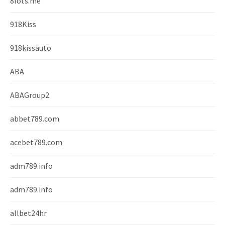
8lots.me
918Kiss
918kissauto
ABA
ABAGroup2
abbet789.com
acebet789.com
adm789.info
adm789.info
allbet24hr