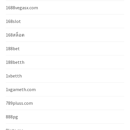
1688vegasx.com
168slot
168สล็อต
188bet
188betth
1xbetth
1xgameth.com
789pluss.com
888pg