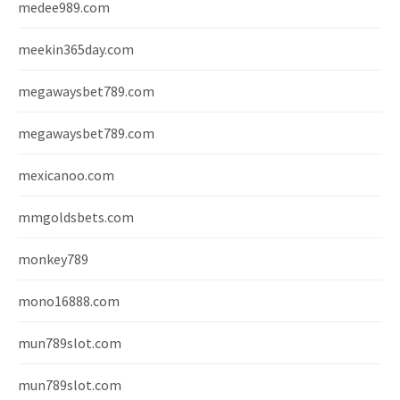
medee989.com
meekin365day.com
megawaysbet789.com
megawaysbet789.com
mexicanoo.com
mmgoldsbets.com
monkey789
mono16888.com
mun789slot.com
mun789slot.com