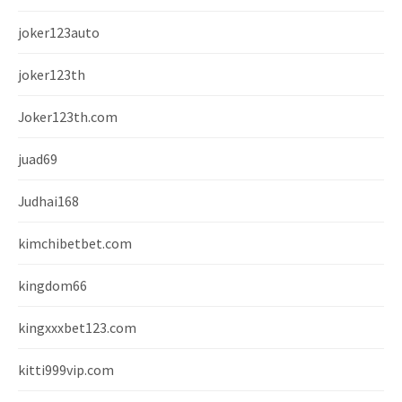
joker123auto
joker123th
Joker123th.com
juad69
Judhai168
kimchibetbet.com
kingdom66
kingxxxbet123.com
kitti999vip.com