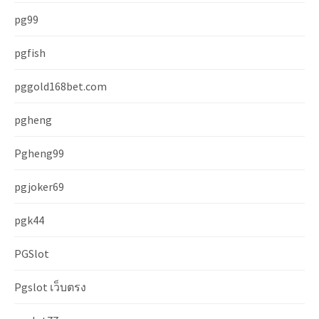
pg99
pgfish
pggold168bet.com
pgheng
Pgheng99
pgjoker69
pgk44
PGSlot
Pgslot เว็บตรง