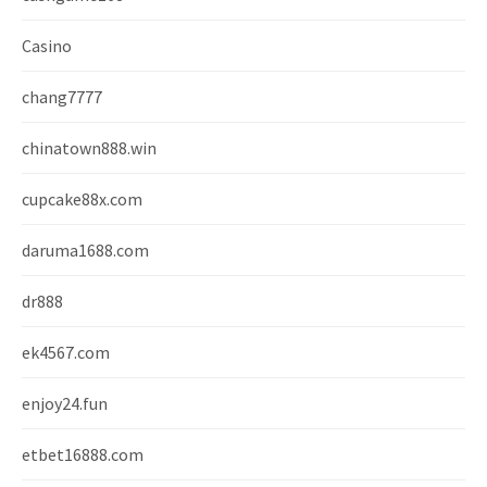
Casino
chang7777
chinatown888.win
cupcake88x.com
daruma1688.com
dr888
ek4567.com
enjoy24.fun
etbet16888.com