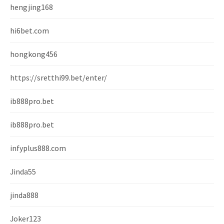
hengjing168
hi6bet.com
hongkong456
https://sretthi99.bet/enter/
ib888pro.bet
ib888pro.bet
infyplus888.com
Jinda55
jinda888
Joker123