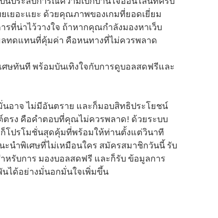
ต่เป็นประสบการณ์ความเบิกบานใจออนไลน์ที่ครบ
ไทยเยอะแยะ ด้วยคุณภาพของเกมที่ยอดเยี่ยม
ิการที่น่าไว้วางใจ ถ้าหากคุณกำลังมองหาเว็บ
ลทดแทนที่คุ้มค่า คือหนทางที่ไม่ควรพลาด
สพิเศษทันที พร้อมบันเทิงใจกับการดูบอลสดฟรีและ
่นอาจ ไม่มีอันตราย และก็มอบสิทธิประโยชน์
ไซต์ตรง คือคำตอบที่คุณไม่ควรพลาด! ด้วยระบบ
โปรโมชั่นสุดคุ้มที่พร้อมให้ท่านตั้งแต่วินาที
ะนำพิเศษที่ไม่เหมือนใคร สมัครสมาชิกวันนี้ รับ
ษสำหรับการ มองบอลสดฟรี และก็รับ ข้อมูลการ
นได้อย่างมั่นอกมั่นใจเพิ่มขึ้น