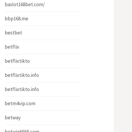
baslot168bet.com/
bbp168.me
bestbet
betflix
betflixtikto
betflixtikto.info
betflixtikto.info
betm4vip.com
betway
betwin6666.com