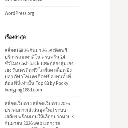
WordPress.org
เรื่องล่าสุด
สล็อต168 26 กันยา 26 เครดิตฟรี
บริการเกมคาสิโน ครบครัน 24
ชั่วโมง Cash back 10% กล่องสุ่มเฮง
เฮง รับเครดิตฟรี ไลฟ์สด สล็อต ยิง
ปลา กีฬา ไพ่ เครดิตฟรี ลงทุนทั้งที่
ต้อง ที่นี่เท่านั้น Top 88 by Rocky
hengjing168d.com
สล็อตเว็บตรง สล็อตเว็บตรง 2026
ประสบการณ์เล่นยุคใหม่ ระบบ
เสถียร พร้อมเกมให้เลือกมากมาย 3
กันยายน 2026 web แตกง่าย