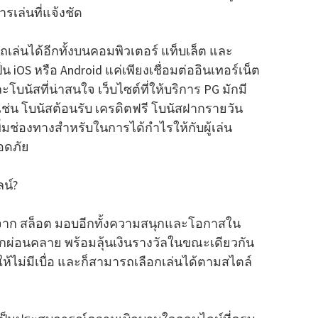
รเล่นที่แจ้งชัด
ถเล่นได้อีกทั้งบนคอมพิวเตอร์ แท็บเล็ต และ
็น iOS หรือ Android แค่เพียงเชื่อมต่ออินเทอร์เน็ต
โบนัสที่น่าสนใจ เว็บไซต์ที่ให้บริการ PG มักมี
่น โบนัสต้อนรับ เครดิตฟรี โบนัสฝากรายวัน
ิ่มช่องทางสำหรับในการได้กำไรให้กับผู้เล่น
อดภัย
น์?
นจาก สล็อต มอบอีกทั้งความสนุกและโอกาสใน
ยากผ่อนคลาย พร้อมลุ้นเงินรางวัลในขณะเดียวกัน
ให้ไม่มีเบื่อ และก็สามารถเลือกเล่นได้ตามสไตล์