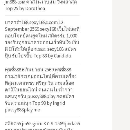
jin888.asia คาสิโน เว็บแม่ ใหม่ล่าสุด
Top 25 by Dorothea
บาคาร่า168 sexy168c.com 12
September 2569 sexy168 เว็บไพ่สดที่
ตอบโจทย์คนยุคใหม่ สมัครรับ 1,000
รองรับทุกธนาคาร ถอนเร็วทันใจ เว็บ
ดี มีโต๊ะให้เลือกเยอะ sexy168 สมัคร
ปุ๊บ รับโปรปั๊บ Top 83 by Candida
พุซซี่888 6 กันยายน 2569 พุซซี่888
อาณาจักรเกมออนไลน์ที่ครบเครื่อง
ที่สุด แจกเพชร ฟรีทุกวัน เกมสล็อต
คาสิโนออนไลน์ คนเล่นไม่ต่ำกว่า
แสนทุกวัน pussy888play กดสมัคร
รับความสนุก Top 99 by Ingrid
pussy888play.me
สล็อต55 jin55.guru 3 ก.ย. 2569 jinda55