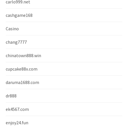
carlo999.net
cashgame168
Casino
chang7777
chinatown888.win
cupcake88x.com
daruma1688.com
dr888
ek4567.com
enjoy24.fun