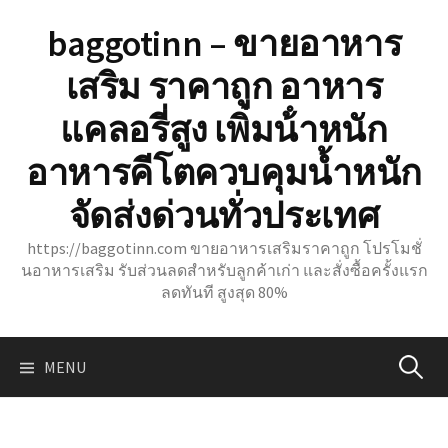
Skip
baggotinn – ขายอาหาร
to
content
เสริม ราคาถูก อาหาร
แคลอรี่สูง เพิ่มน้ําหนัก
อาหารคีโตควบคุมน้ำหนัก
จัดส่งด่วนทั่วประเทศ
https://baggotinn.com ขายอาหารเสริมราคาถูก โปรโมชั่
นอาหารเสริม รับส่วนลดสำหรับลูกค้าเก่า และสั่งซื้อครั้งแรก
ลดทันที สูงสุด 80%
ค้นหา
MENU
สำหรับ: