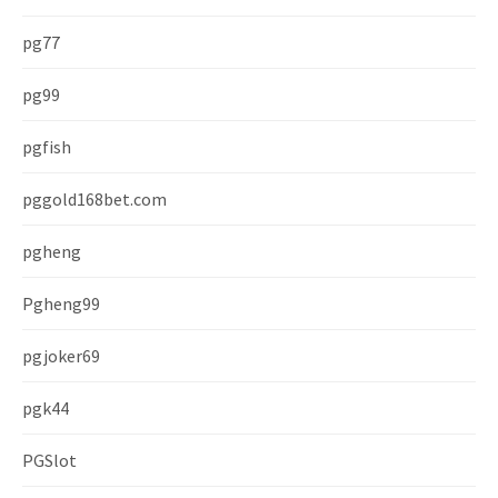
pg77
pg99
pgfish
pggold168bet.com
pgheng
Pgheng99
pgjoker69
pgk44
PGSlot