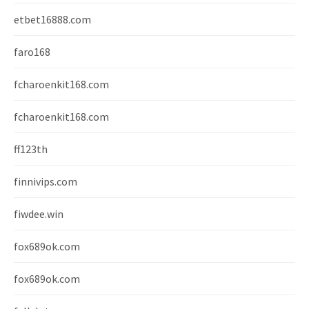
etbet16888.com
faro168
fcharoenkit168.com
fcharoenkit168.com
ff123th
finnivips.com
fiwdee.win
fox689ok.com
fox689ok.com