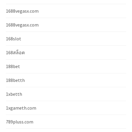
1688vegasx.com
1688vegasx.com
168slot
168สล็อต
188bet
188betth
1xbetth
1xgameth.com
789pluss.com