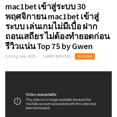
mac1bet เข้าสู่ระบบ 30
พฤศจิกายน mac1bet เข้าสู่
ระบบ เล่นเกมไม่มีเบื่อ ฝาก
ถอนเสถียร ไม่ต้องทำยอดก่อน
รีวิวแน่น Top 75 by Gwen
2 กรกฎาคม 2025
/
LARRY BROOKS
FEATURED