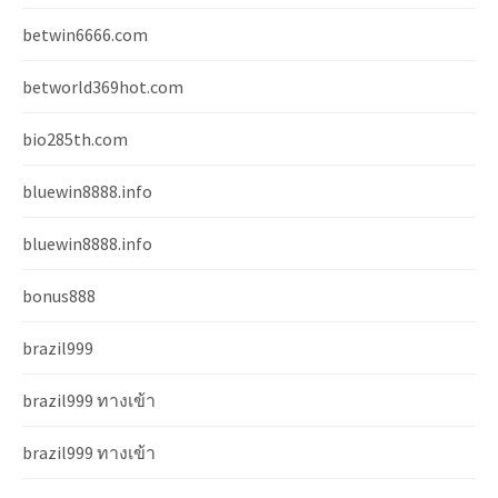
betwin6666.com
betworld369hot.com
bio285th.com
bluewin8888.info
bluewin8888.info
bonus888
brazil999
brazil999 ทางเข้า
brazil999 ทางเข้า