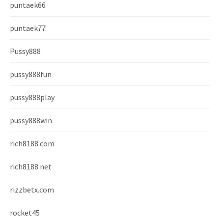
puntaek66
puntaek77
Pussy888
pussy888fun
pussy888play
pussy888win
rich8188.com
rich8188.net
rizzbetx.com
rocket45