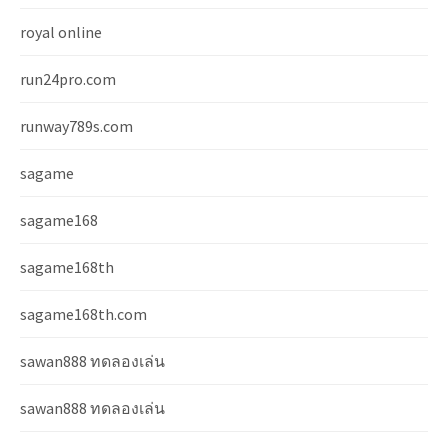
royal online
run24pro.com
runway789s.com
sagame
sagame168
sagame168th
sagame168th.com
sawan888 ทดลองเล่น
sawan888 ทดลองเล่น