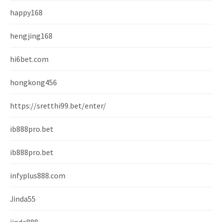
happy168
hengjing168
hi6bet.com
hongkong456
https://sretthi99.bet/enter/
ib888pro.bet
ib888pro.bet
infyplus888.com
Jinda55
jinda888