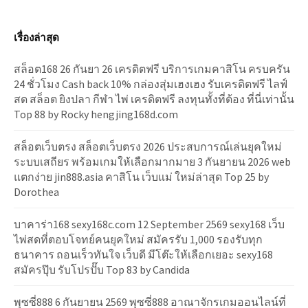
เรื่องล่าสุด
สล็อต168 26 กันยา 26 เครดิตฟรี บริการเกมคาสิโน ครบครัน
24 ชั่วโมง Cash back 10% กล่องสุ่มเฮงเฮง รับเครดิตฟรี ไลฟ์
สด สล็อต ยิงปลา กีฬา ไพ่ เครดิตฟรี ลงทุนทั้งที่ต้อง ที่นี่เท่านั้น
Top 88 by Rocky hengjing168d.com
สล็อตเว็บตรง สล็อตเว็บตรง 2026 ประสบการณ์เล่นยุคใหม่
ระบบเสถียร พร้อมเกมให้เลือกมากมาย 3 กันยายน 2026 web
แตกง่าย jin888.asia คาสิโน เว็บแม่ ใหม่ล่าสุด Top 25 by
Dorothea
บาคาร่า168 sexy168c.com 12 September 2569 sexy168 เว็บ
ไพ่สดที่ตอบโจทย์คนยุคใหม่ สมัครรับ 1,000 รองรับทุก
ธนาคาร ถอนเร็วทันใจ เว็บดี มีโต๊ะให้เลือกเยอะ sexy168
สมัครปุ๊บ รับโปรปั๊บ Top 83 by Candida
พุซซี่888 6 กันยายน 2569 พุซซี่888 อาณาจักรเกมออนไลน์ที่