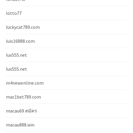
lotto77
luckycat789.com
luis16888.com
lux555.net
lux555.net
m4newonline.com
mac1bet789.com
macau69 สมัคร
macau888.win