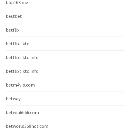
bbp168.me
bestbet
betflix
betflixtikto
betflixtikto.info
betflixtikto.info
betm4vip.com
betway
betwin6666.com
betworld369hot.com