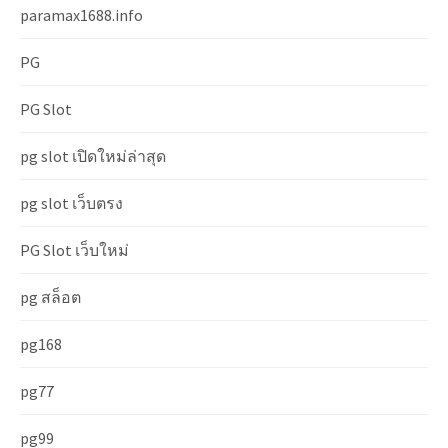
paramax1688.info
PG
PG Slot
pg slot เปิดใหม่ล่าสุด
pg slot เว็บตรง
PG Slot เว็บใหม่
pg สล็อต
pg168
pg77
pg99