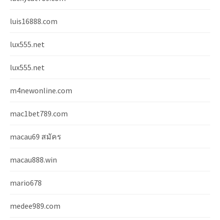
luis16888.com
lux555.net
lux555.net
m4newonline.com
mac1bet789.com
macau69 สมัคร
macau888.win
mario678
medee989.com