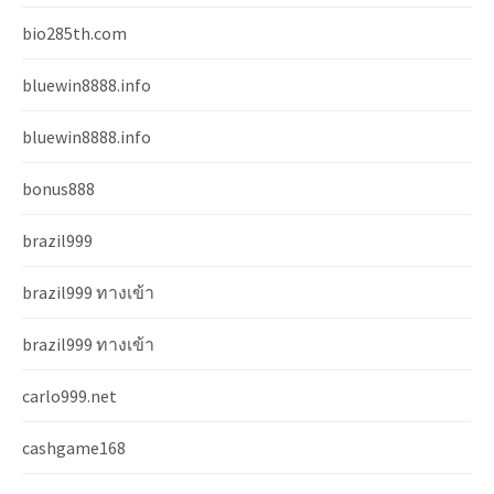
bio285th.com
bluewin8888.info
bluewin8888.info
bonus888
brazil999
brazil999 ทางเข้า
brazil999 ทางเข้า
carlo999.net
cashgame168