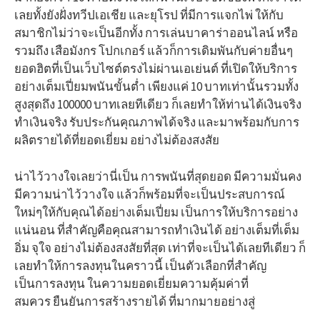
เลยทั้งยังฝั่งทวีปเอเชีย และยุโรป ที่มีการแจกไพ่ ให้กับ
สมาชิกไม่ว่าจะเป็นอีกทั้ง การเล่นบาคาร่าออนไลน์ หรือ
รวมถึง เสือมังกร โปกเกอร์ แล้วก็การเดิมพันกับค่ายอื่นๆ
ยอดฮิตที่เป็นเว็บไซต์ตรงไม่ผ่านเอเย่นต์ ที่เปิดให้บริการ
อย่างเต็มเปี่ยมพนันขั้นต่ำ เพียงแค่ 10 บาทเท่านั้นรวมทั้ง
สูงสุดถึง 100000 บาทเลยทีเดียว ก็เลยทำให้ท่านได้เงินจริง
ทำเงินจริง รับประกันคุณภาพได้จริง และมาพร้อมกับการ
ผลิตรายได้ที่ยอดเยี่ยม อย่างไม่ต้องสงสัย
น่าไว้วางใจเลยว่านี่เป็น การพนันที่สุดยอด มีความมั่นคง
มีความน่าไว้วางใจ แล้วก็พร้อมที่จะเป็นประสบการณ์
ใหม่ๆให้กับคุณได้อย่างเต็มเปี่ยม เป็นการให้บริการอย่าง
แน่นอน ที่สำคัญคือคุณสามารถทำเงินได้ อย่างเต็มที่เต็ม
อิ่ม จุใจ อย่างไม่ต้องสงสัยที่สุด เท่าที่จะเป็นได้เลยทีเดียว ก็
เลยทำให้การลงทุนในคราวนี้ เป็นตัวเลือกที่สำคัญ
เป็นการลงทุน ในความยอดเยี่ยมความคุ้มค่าที่
สมควร ยืนยันการสร้างรายได้ ที่มากมายอย่างสู่