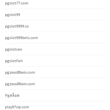
pgslot77.com
pgslot99
pgslot9999.co
pgslot999bets.com
pgslotceo
pgslotfish
pgzeus88win.com
pgzeus88win.com
Pgสล็อต
play97vip.com