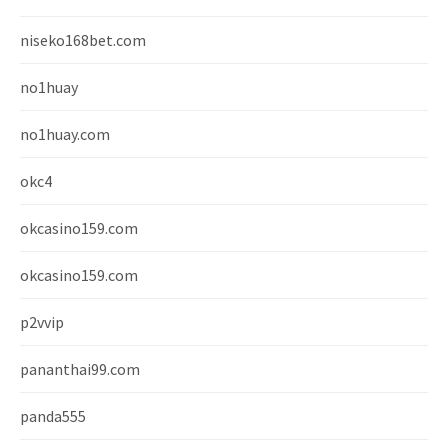
niseko168bet.com
no1huay
no1huay.com
okc4
okcasino159.com
okcasino159.com
p2vvip
pananthai99.com
panda555