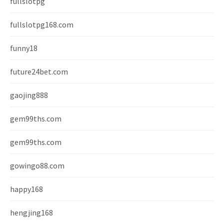
fullslotpg
fullslotpg168.com
funny18
future24bet.com
gaojing888
gem99ths.com
gem99ths.com
gowingo88.com
happy168
hengjing168