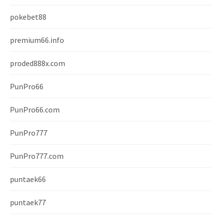
pokebet88
premium66.info
proded888x.com
PunPro66
PunPro66.com
PunPro777
PunPro777.com
puntaek66
puntaek77