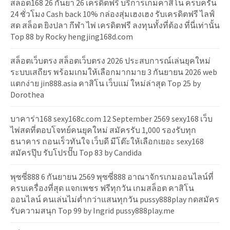
สล็อต168 26 กันยา 26 เครดิตฟรี บริการเกมคาสิโน ครบครัน
24 ชั่วโมง Cash back 10% กล่องสุ่มเฮงเฮง รับเครดิตฟรี ไลฟ์
สด สล็อต ยิงปลา กีฬา ไพ่ เครดิตฟรี ลงทุนทั้งที่ต้อง ที่นี่เท่านั้น
Top 88 by Rocky hengjing168d.com
สล็อตเว็บตรง สล็อตเว็บตรง 2026 ประสบการณ์เล่นยุคใหม่
ระบบเสถียร พร้อมเกมให้เลือกมากมาย 3 กันยายน 2026 web
แตกง่าย jin888.asia คาสิโน เว็บแม่ ใหม่ล่าสุด Top 25 by
Dorothea
บาคาร่า168 sexy168c.com 12 September 2569 sexy168 เว็บ
ไพ่สดที่ตอบโจทย์คนยุคใหม่ สมัครรับ 1,000 รองรับทุก
ธนาคาร ถอนเร็วทันใจ เว็บดี มีโต๊ะให้เลือกเยอะ sexy168
สมัครปุ๊บ รับโปรปั๊บ Top 83 by Candida
พุซซี่888 6 กันยายน 2569 พุซซี่888 อาณาจักรเกมออนไลน์ที่
ครบเครื่องที่สุด แจกเพชร ฟรีทุกวัน เกมสล็อต คาสิโน
ออนไลน์ คนเล่นไม่ต่ำกว่าแสนทุกวัน pussy888play กดสมัคร
รับความสนุก Top 99 by Ingrid pussy888play.me