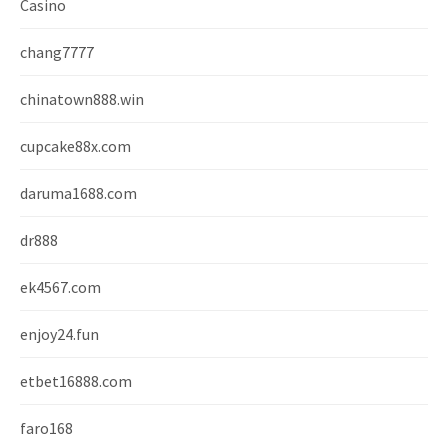
Casino
chang7777
chinatown888.win
cupcake88x.com
daruma1688.com
dr888
ek4567.com
enjoy24.fun
etbet16888.com
faro168