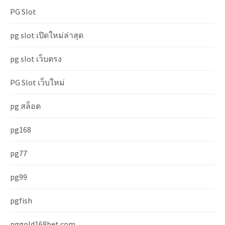
PG Slot
pg slot เปิดใหม่ล่าสุด
pg slot เว็บตรง
PG Slot เว็บใหม่
pg สล็อต
pg168
pg77
pg99
pgfish
pggold168bet.com