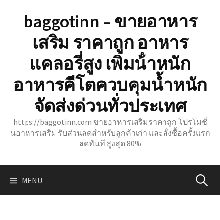
Skip
baggotinn – ขายอาหาร
to
content
เสริม ราคาถูก อาหาร
แคลอรี่สูง เพิ่มน้ําหนัก
อาหารคีโตควบคุมน้ำหนัก
จัดส่งด่วนทั่วประเทศ
https://baggotinn.com ขายอาหารเสริมราคาถูก โปรโมชั่
นอาหารเสริม รับส่วนลดสำหรับลูกค้าเก่า และสั่งซื้อครั้งแรก
ลดทันที สูงสุด 80%
ค้นหา
MENU
สำหรับ: