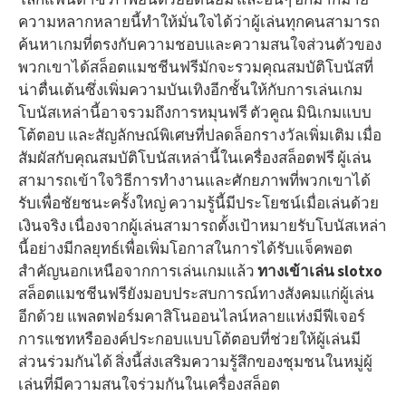
ความหลากหลายนี้ทำให้มั่นใจได้ว่าผู้เล่นทุกคนสามารถ
ค้นหาเกมที่ตรงกับความชอบและความสนใจส่วนตัวของ
พวกเขาได้สล็อตแมชชีนฟรีมักจะรวมคุณสมบัติโบนัสที่
น่าตื่นเต้นซึ่งเพิ่มความบันเทิงอีกชั้นให้กับการเล่นเกม
โบนัสเหล่านี้อาจรวมถึงการหมุนฟรี ตัวคูณ มินิเกมแบบ
โต้ตอบ และสัญลักษณ์พิเศษที่ปลดล็อกรางวัลเพิ่มเติม เมื่อ
สัมผัสกับคุณสมบัติโบนัสเหล่านี้ในเครื่องสล็อตฟรี ผู้เล่น
สามารถเข้าใจวิธีการทำงานและศักยภาพที่พวกเขาได้
รับเพื่อชัยชนะครั้งใหญ่ ความรู้นี้มีประโยชน์เมื่อเล่นด้วย
เงินจริง เนื่องจากผู้เล่นสามารถตั้งเป้าหมายรับโบนัสเหล่า
นี้อย่างมีกลยุทธ์เพื่อเพิ่มโอกาสในการได้รับแจ็คพอต
สำคัญนอกเหนือจากการเล่นเกมแล้ว
ทางเข้าเล่น slotxo
สล็อตแมชชีนฟรียังมอบประสบการณ์ทางสังคมแก่ผู้เล่น
อีกด้วย แพลตฟอร์มคาสิโนออนไลน์หลายแห่งมีฟีเจอร์
การแชทหรือองค์ประกอบแบบโต้ตอบที่ช่วยให้ผู้เล่นมี
ส่วนร่วมกันได้ สิ่งนี้ส่งเสริมความรู้สึกของชุมชนในหมู่ผู้
เล่นที่มีความสนใจร่วมกันในเครื่องสล็อต