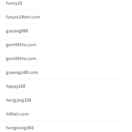
funny18
future24bet.com
gaojing888
gem99ths.com
gem99ths.com
gowingo88.com
happy168
hengjing168
hi6bet.com
hongkong456