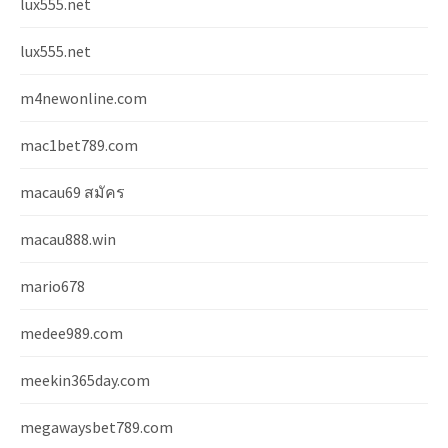
lux555.net
lux555.net
m4newonline.com
mac1bet789.com
macau69 สมัคร
macau888.win
mario678
medee989.com
meekin365day.com
megawaysbet789.com