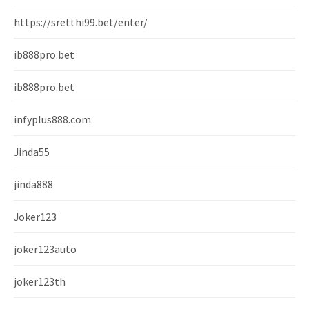
https://sretthi99.bet/enter/
ib888pro.bet
ib888pro.bet
infyplus888.com
Jinda55
jinda888
Joker123
joker123auto
joker123th