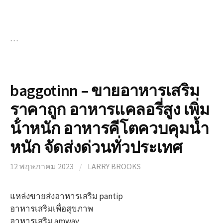
…
baggotinn – ขายอาหารเสริม
ราคาถูก อาหารแคลอรี่สูง เพิ่ม
น้ําหนัก อาหารคีโตควบคุมน้ำ
หนัก จัดส่งด่วนทั่วประเทศ
12 พฤษภาคม 2023
/
LARRY BROOKS
แหล่งขายส่งอาหารเสริม pantip
อาหารเสริมเพื่อสุขภาพ
อาหารเสริม amway