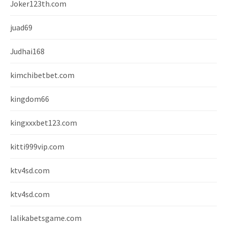
Joker123th.com
juad69
Judhai168
kimchibetbet.com
kingdom66
kingxxxbet123.com
kitti999vip.com
ktv4sd.com
ktv4sd.com
lalikabetsgame.com