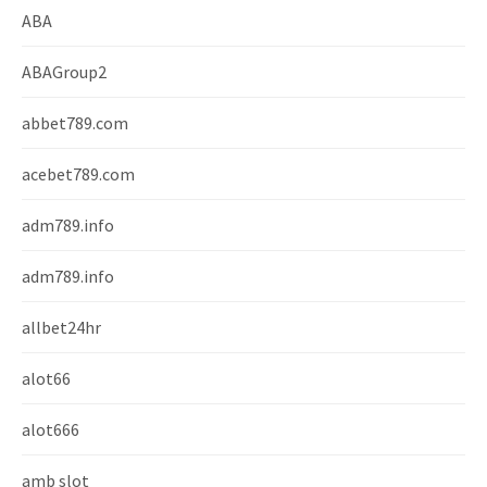
ABA
ABAGroup2
abbet789.com
acebet789.com
adm789.info
adm789.info
allbet24hr
alot66
alot666
amb slot