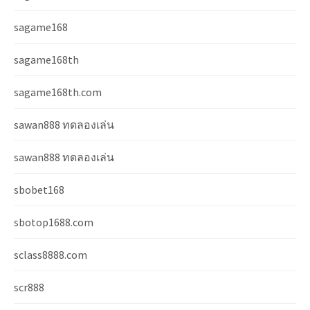
sagame168
sagame168th
sagame168th.com
sawan888 ทดลองเล่น
sawan888 ทดลองเล่น
sbobet168
sbotop1688.com
sclass8888.com
scr888