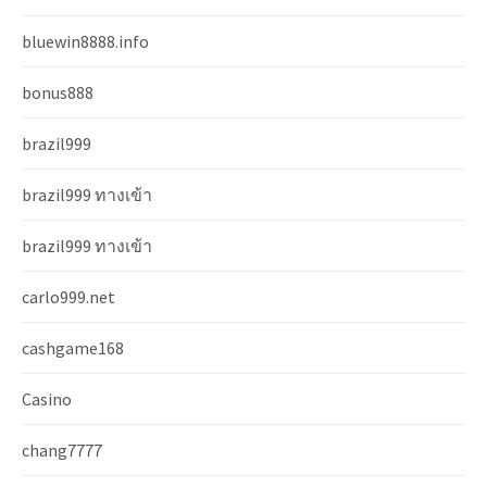
bluewin8888.info
bonus888
brazil999
brazil999 ทางเข้า
brazil999 ทางเข้า
carlo999.net
cashgame168
Casino
chang7777