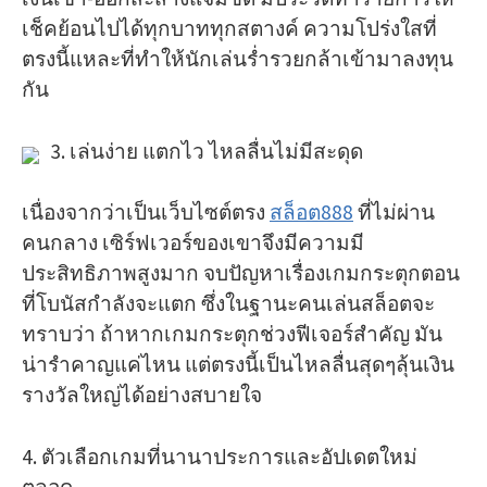
เช็คย้อนไปได้ทุกบาททุกสตางค์ ความโปร่งใสที่
ตรงนี้แหละที่ทำให้นักเล่นร่ำรวยกล้าเข้ามาลงทุน
กัน
3. เล่นง่าย แตกไว ไหลลื่นไม่มีสะดุด
เนื่องจากว่าเป็นเว็บไซต์ตรง
สล็อต888
ที่ไม่ผ่าน
คนกลาง เซิร์ฟเวอร์ของเขาจึงมีความมี
ประสิทธิภาพสูงมาก จบปัญหาเรื่องเกมกระตุกตอน
ที่โบนัสกำลังจะแตก ซึ่งในฐานะคนเล่นสล็อตจะ
ทราบว่า ถ้าหากเกมกระตุกช่วงฟีเจอร์สำคัญ มัน
น่ารำคาญแค่ไหน แต่ตรงนี้เป็นไหลลื่นสุดๆลุ้นเงิน
รางวัลใหญ่ได้อย่างสบายใจ
4. ตัวเลือกเกมที่นานาประการและอัปเดตใหม่
ตลอด