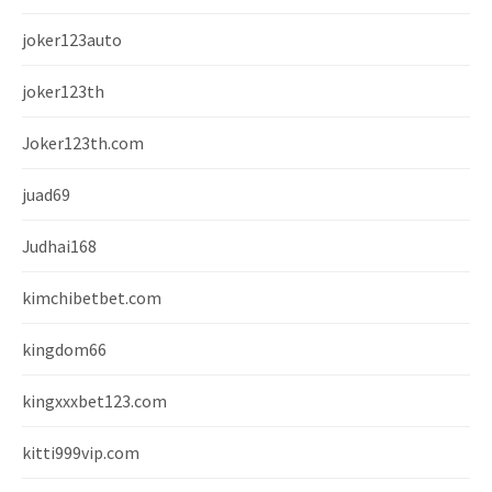
joker123auto
joker123th
Joker123th.com
juad69
Judhai168
kimchibetbet.com
kingdom66
kingxxxbet123.com
kitti999vip.com