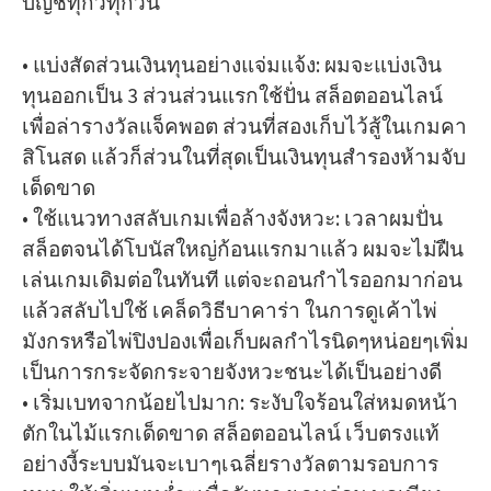
บัญชีทุกวี่ทุกวัน
• แบ่งสัดส่วนเงินทุนอย่างแจ่มแจ้ง: ผมจะแบ่งเงิน
ทุนออกเป็น 3 ส่วนส่วนแรกใช้ปั่น สล็อตออนไลน์
เพื่อล่ารางวัลแจ็คพอต ส่วนที่สองเก็บไว้สู้ในเกมคา
สิโนสด แล้วก็ส่วนในที่สุดเป็นเงินทุนสำรองห้ามจับ
เด็ดขาด
• ใช้แนวทางสลับเกมเพื่อล้างจังหวะ: เวลาผมปั่น
สล็อตจนได้โบนัสใหญ่ก้อนแรกมาแล้ว ผมจะไม่ฝืน
เล่นเกมเดิมต่อในทันที แต่จะถอนกำไรออกมาก่อน
แล้วสลับไปใช้ เคล็ดวิธีบาคาร่า ในการดูเค้าไพ่
มังกรหรือไพ่ปิงปองเพื่อเก็บผลกำไรนิดๆหน่อยๆเพิ่ม
เป็นการกระจัดกระจายจังหวะชนะได้เป็นอย่างดี
• เริ่มเบทจากน้อยไปมาก: ระงับใจร้อนใส่หมดหน้า
ตักในไม้แรกเด็ดขาด สล็อตออนไลน์ เว็บตรงแท้
อย่างงี้ระบบมันจะเบาๆเฉลี่ยรางวัลตามรอบการ