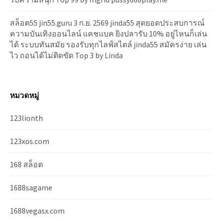
สล็อต55 jin55.guru 3 ก.ย. 2569 jinda55 สุดยอดประสบการณ์
ความบันเทิงออนไลน์ แคชแบค ยิงปลารับ 10% อยู่ไหนก็เล่น
ได้ ระบบทันสมัย รองรับทุกไลฟ์สไตล์ jinda55 สมัครง่าย เล่น
ไว ถอนได้ไม่ติดขัด Top 3 by Linda
หมวดหมู่
123lionth
123xos.com
168 สล็อต
1688sagame
1688vegasx.com