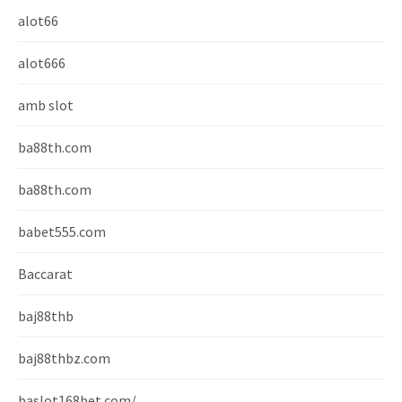
alot66
alot666
amb slot
ba88th.com
ba88th.com
babet555.com
Baccarat
baj88thb
baj88thbz.com
baslot168bet.com/