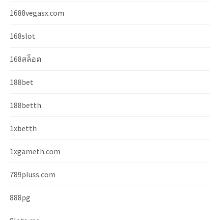
1688vegasx.com
168slot
168สล็อต
188bet
188betth
1xbetth
1xgameth.com
789pluss.com
888pg