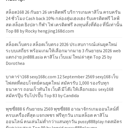
สล็อต168 26 กันยา 26 เครดิตฟรี บริการเกมคาสิโน ครบครัน
24 ชั่วโมง Cash back 10% กล่องสุ่มเฮงเฮง รับเครดิตฟรี ไลฟ์
สด สล็อต ยิงปลา กีฬา ไพ่ เครดิตฟรี ลงทุนทั้งที่ต้อง ที่นี่เท่านั้น
Top 88 by Rocky hengjing168d.com
สล็อตเว็บตรง สล็อตเว็บตรง 2026 ประสบการณ์เล่นยุคใหม่
ระบบเสถียร พร้อมเกมให้เลือกมากมาย 3 กันยายน 2026 web
แตกง่าย jin888.asia คาสิโน เว็บแม่ ใหม่ล่าสุด Top 25 by
Dorothea
บาคาร่า168 sexy168c.com 12 September 2569 sexy168 เว็บ
ไพ่สดที่ตอบโจทย์คนยุคใหม่ สมัครรับ 1,000 รองรับทุก
ธนาคาร ถอนเร็วทันใจ เว็บดี มีโต๊ะให้เลือกเยอะ sexy168
สมัครปุ๊บ รับโปรปั๊บ Top 83 by Candida
พุซซี่888 6 กันยายน 2569 พุซซี่888 อาณาจักรเกมออนไลน์ที่
ครบเครื่องที่สุด แจกเพชร ฟรีทุกวัน เกมสล็อต คาสิโน
ออนไลน์ คนเล่นไม่ต่ำกว่าแสนทุกวัน pussy888play กดสมัคร
รับความสนุก Top 99 by Ingrid pussy888play.me