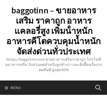
Skip
baggotinn – ขายอาหาร
to
content
เสริม ราคาถูก อาหาร
แคลอรี่สูง เพิ่มน้ําหนัก
อาหารคีโตควบคุมน้ำหนัก
จัดส่งด่วนทั่วประเทศ
https://baggotinn.com ขายอาหารเสริมราคาถูก โปรโมชั่
นอาหารเสริม รับส่วนลดสำหรับลูกค้าเก่า และสั่งซื้อครั้งแรก
ลดทันที สูงสุด 80%
ค้นหา
MENU
สำหรับ: