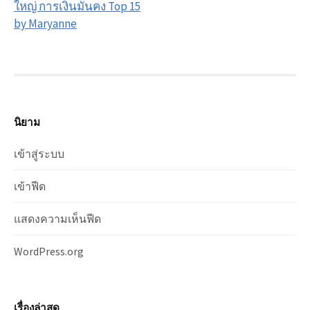
ใหญ่ การเงินมั่นคง Top 15
by Maryanne
นิยาม
เข้าสู่ระบบ
เข้าฟีด
แสดงความเห็นฟีด
WordPress.org
เรื่องล่าสุด