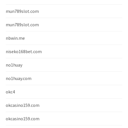
mun789slot.com
mun789slot.com
nbwin.me
niseko168bet.com
no1huay
no1huay.com
okc4
okcasino159.com
okcasino159.com