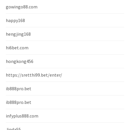
gowingo88.com
happy168
hengjing168
hi6bet.com
hongkong456
https://sretthi99.bet/enter/
ib888pro.bet
ib888pro.bet
infyplus888.com
Jinda55