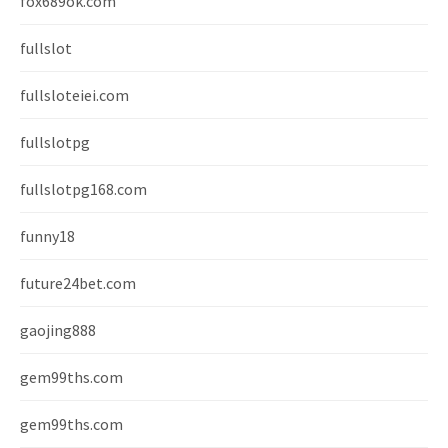
fox689ok.com
fullslot
fullsloteiei.com
fullslotpg
fullslotpg168.com
funny18
future24bet.com
gaojing888
gem99ths.com
gem99ths.com