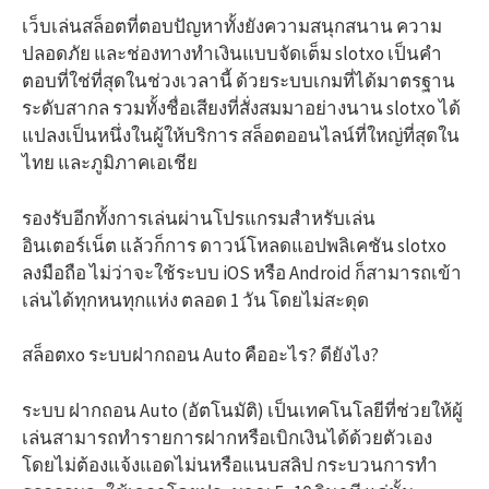
เว็บเล่นสล็อตที่ตอบปัญหาทั้งยังความสนุกสนาน ความ
ปลอดภัย และช่องทางทำเงินแบบจัดเต็ม slotxo เป็นคำ
ตอบที่ใช่ที่สุดในช่วงเวลานี้ ด้วยระบบเกมที่ได้มาตรฐาน
ระดับสากล รวมทั้งชื่อเสียงที่สั่งสมมาอย่างนาน slotxo ได้
แปลงเป็นหนึ่งในผู้ให้บริการ สล็อตออนไลน์ที่ใหญ่ที่สุดใน
ไทย และภูมิภาคเอเชีย
รองรับอีกทั้งการเล่นผ่านโปรแกรมสำหรับเล่น
อินเตอร์เน็ต แล้วก็การ ดาวน์โหลดแอปพลิเคชัน slotxo
ลงมือถือ ไม่ว่าจะใช้ระบบ iOS หรือ Android ก็สามารถเข้า
เล่นได้ทุกหนทุกแห่ง ตลอด 1 วัน โดยไม่สะดุด
สล็อตxo ระบบฝากถอน Auto คืออะไร? ดียังไง?
ระบบ ฝากถอน Auto (อัตโนมัติ) เป็นเทคโนโลยีที่ช่วยให้ผู้
เล่นสามารถทำรายการฝากหรือเบิกเงินได้ด้วยตัวเอง
โดยไม่ต้องแจ้งแอดไม่นหรือแนบสลิป กระบวนการทำ