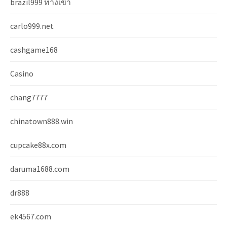
brazil999 ทางเข้า
carlo999.net
cashgame168
Casino
chang7777
chinatown888.win
cupcake88x.com
daruma1688.com
dr888
ek4567.com