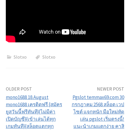
Slotxo
Slotxo
Post
OLDER POST
NEWER POST
mono1688 18 August
Pgslot temmax69.com 30
navigation
mono1688 เครดิตฟรี {สมัคร
กรกฎาคม 2568 สล็อต เวป
ยูสวันนี้ฟรีทันที}{ไม่มีค่า
ไซต์ แจกหนัก มือใหม่หัด
เปิดบัญชี}{เข้าเล่นได้ทุก
เล่น pgslot เริ่มตรงนี้!
เกมทันที}{สล็อตแตกทุก
แนะนำเกมแตกง่าย คาสิ