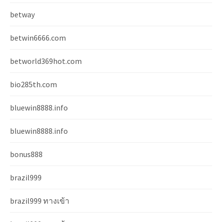
betway
betwin6666.com
betworld369hot.com
bio285th.com
bluewin8888.info
bluewin8888.info
bonus888
brazil999
brazil999 ทางเข้า