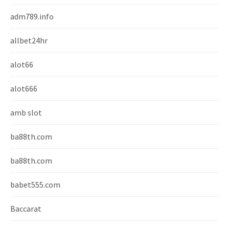
adm789.info
allbet24hr
alot66
alot666
amb slot
ba88th.com
ba88th.com
babet555.com
Baccarat