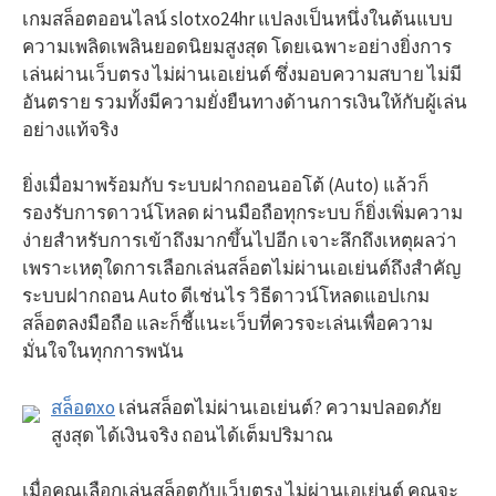
เกมสล็อตออนไลน์ slotxo24hr แปลงเป็นหนึ่งในต้นแบบ
ความเพลิดเพลินยอดนิยมสูงสุด โดยเฉพาะอย่างยิ่งการ
เล่นผ่านเว็บตรง ไม่ผ่านเอเย่นต์ ซึ่งมอบความสบาย ไม่มี
อันตราย รวมทั้งมีความยั่งยืนทางด้านการเงินให้กับผู้เล่น
อย่างแท้จริง
ยิ่งเมื่อมาพร้อมกับ ระบบฝากถอนออโต้ (Auto) แล้วก็
รองรับการดาวน์โหลด ผ่านมือถือทุกระบบ ก็ยิ่งเพิ่มความ
ง่ายสำหรับการเข้าถึงมากขึ้นไปอีก เจาะลึกถึงเหตุผลว่า
เพราะเหตุใดการเลือกเล่นสล็อตไม่ผ่านเอเย่นต์ถึงสำคัญ
ระบบฝากถอน Auto ดีเช่นไร วิธีดาวน์โหลดแอปเกม
สล็อตลงมือถือ และก็ชี้แนะเว็บที่ควรจะเล่นเพื่อความ
มั่นใจในทุกการพนัน
สล็อตxo
เล่นสล็อตไม่ผ่านเอเย่นต์? ความปลอดภัย
สูงสุด ได้เงินจริง ถอนได้เต็มปริมาณ
เมื่อคุณเลือกเล่นสล็อตกับเว็บตรง ไม่ผ่านเอเย่นต์ คุณจะ