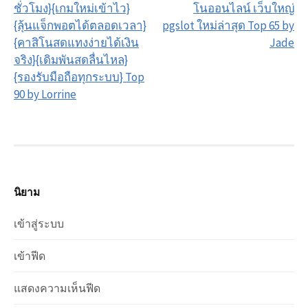
ชั่วโมง}{เกมใหม่เข้าไว}
โนออนไลน์ เว็บใหญ่
{ลุ้นแจ็กพอตได้ตลอดเวลา}
pgslot ใหม่ล่าสุด Top 65 by
{คาสิโนสดแทงง่ายได้เงิน
Jade
จริง}{เดิมพันสดลื่นไหล}
{รองรับมือถือทุกระบบ} Top
90 by Lorrine
นิยาม
เข้าสู่ระบบ
เข้าฟีด
แสดงความเห็นฟีด