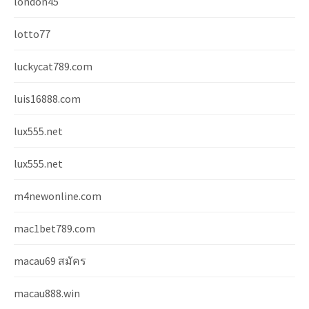
london45
lotto77
luckycat789.com
luis16888.com
lux555.net
lux555.net
m4newonline.com
mac1bet789.com
macau69 สมัคร
macau888.win