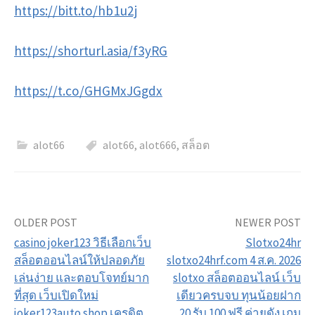
https://bitt.to/hb1u2j
https://shorturl.asia/f3yRG
https://t.co/GHGMxJGgdx
alot66
alot66
,
alot666
,
สล็อต
Post
OLDER POST
NEWER POST
casino joker123 วิธีเลือกเว็บ
Slotxo24hr
navigation
สล็อตออนไลน์ให้ปลอดภัย
slotxo24hrf.com 4 ส.ค. 2026
เล่นง่าย และตอบโจทย์มาก
slotxo สล็อตออนไลน์ เว็บ
ที่สุด เว็บเปิดใหม่
เดียวครบจบ ทุนน้อยฝาก
joker123auto.shop เครดิต
20 รับ 100 ฟรี ค่ายดัง เกม