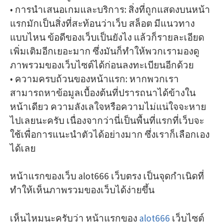
• การนำเสนอเกมและบริการ: สิ่งที่ถูกแสดงบนหน้า
แรกมักเป็นสิ่งที่สะท้อนว่าเว็บ สล็อต มีแนวทาง
แบบไหน ข้อดีของเว็บเป็นยังไง แล้วก็รายละเอียด
เพิ่มเติมอีกเยอะมาก ซึ่งมันก็ทำให้พวกเรามองดู
ภาพรวมของเว็บไซต์ได้ก่อนลงทะเบียนอีกด้วย
• ความครบถ้วนของหน้าแรก: หากพวกเรา
สามารถหาข้อมูลเบื้องต้นที่ปรารถนาได้ข้างใน
หน้าเดียว ความลังเลใจหรือความไม่แน่ใจจะหาย
ไปเลยนะครับ เนื่องจากว่านี่เป็นพื้นที่แรกที่เว็บจะ
ใช้เพื่อการแนะนำตัวได้อย่างมาก ซึ่งเราก็เลือกเอง
ได้เลย
หน้าแรกของเว็บ alot666 เว็บตรง เป็นจุดกำเนิดที่
ทำให้เห็นภาพรวมของเว็บได้ง่ายขึ้น
เห็นไหมนะครับว่า หน้าแรกของ
alot666
เว็บไซต์