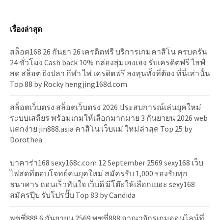
เรื่องล่าสุด
สล็อต168 26 กันยา 26 เครดิตฟรี บริการเกมคาสิโน ครบครัน
24 ชั่วโมง Cash back 10% กล่องสุ่มเฮงเฮง รับเครดิตฟรี ไลฟ์
สด สล็อต ยิงปลา กีฬา ไพ่ เครดิตฟรี ลงทุนทั้งที่ต้อง ที่นี่เท่านั้น
Top 88 by Rocky hengjing168d.com
สล็อตเว็บตรง สล็อตเว็บตรง 2026 ประสบการณ์เล่นยุคใหม่
ระบบเสถียร พร้อมเกมให้เลือกมากมาย 3 กันยายน 2026 web
แตกง่าย jin888.asia คาสิโน เว็บแม่ ใหม่ล่าสุด Top 25 by
Dorothea
บาคาร่า168 sexy168c.com 12 September 2569 sexy168 เว็บ
ไพ่สดที่ตอบโจทย์คนยุคใหม่ สมัครรับ 1,000 รองรับทุก
ธนาคาร ถอนเร็วทันใจ เว็บดี มีโต๊ะให้เลือกเยอะ sexy168
สมัครปุ๊บ รับโปรปั๊บ Top 83 by Candida
พุซซี่888 6 กันยายน 2569 พุซซี่888 อาณาจักรเกมออนไลน์ที่