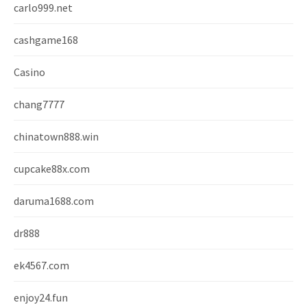
carlo999.net
cashgame168
Casino
chang7777
chinatown888.win
cupcake88x.com
daruma1688.com
dr888
ek4567.com
enjoy24.fun