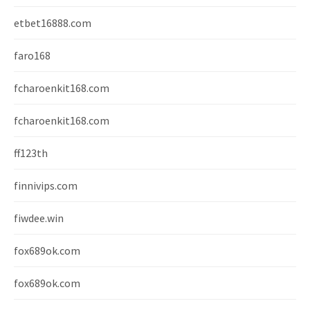
etbet16888.com
faro168
fcharoenkit168.com
fcharoenkit168.com
ff123th
finnivips.com
fiwdee.win
fox689ok.com
fox689ok.com