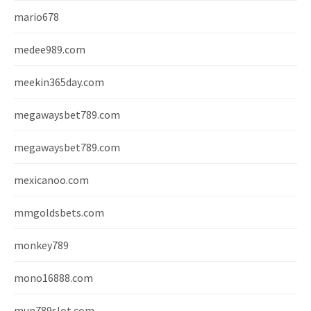
mario678
medee989.com
meekin365day.com
megawaysbet789.com
megawaysbet789.com
mexicanoo.com
mmgoldsbets.com
monkey789
mono16888.com
mun789slot.com