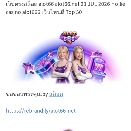
เว็บตรงสล็อต alot66 alot66.net 21 JUL 2026 Hollie
casino alot666 เว็บไหนดี Top 50
ขอขอบพระคุณby
สล็อต
https://rebrand.ly/alot66-net