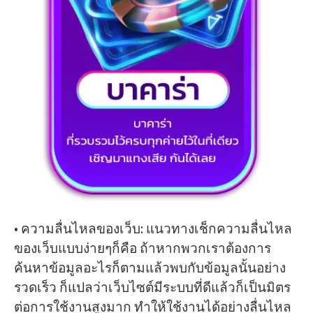
• ความลื่นไหลของเว็บ: แนวทางเช็กความลื่นไหล
ของเว็บแบบง่ายๆก็คือ ถ้าหากพวกเราต้องการ
ค้นหาข้อมูลอะไรก็ตามแล้วพบกับข้อมูลนั้นอย่าง
รวดเร็ว ก็แปลว่าเว็บไซต์มีระบบที่ดีแล้วก็เป็นมิตร
ต่อการใช้งานสูงมาก ทำให้ใช้งานได้อย่างลื่นไหล