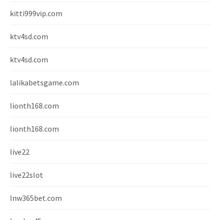
kitti999vip.com
ktv4sd.com
ktv4sd.com
lalikabetsgame.com
lionth168.com
lionth168.com
live22
live22slot
lnw365bet.com