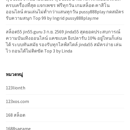
ครบเครื่องที่สุด แจกเพชร ฟรีทุกวัน เกมสล็อต คาสิโน
ออนไลน์ คนเล่นไม่ต่ำกว่าแสนทุกวัน pussy888play กดสมัคร
รับความสนุก Top 99 by Ingrid pussy888play.me
สล็อต55 jin55.guru 3 ก.ย. 2569 jinda55 สุดยอดประสบการณ์
ความบันเทิงออนไลน์ แคชแบค ยิงปลารับ 10% อยู่ไหนก็เล่น
ได้ ระบบทันสมัย รองรับทุกไลฟ์สไตล์ jinda55 สมัครง่าย เล่น
ไว ถอนได้ไม่ติดขัด Top 3 by Linda
หมวดหมู่
123lionth
123xos.com
168 สล็อต
1688sagame