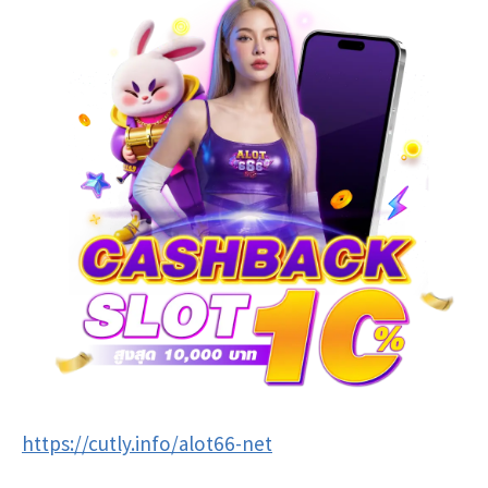
https://cutly.info/alot66-net